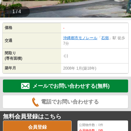
1 / 4
価格
-
沖縄都市モノレール
「
石嶺
」駅 徒歩
交通
7分
間取り
-(-)
(専有面積)
築年月
2008年 1月(築18年)
メールでお問い合わせする(無料)
電話でお問い合わせする
無料会員登録はこちら
公開物件数：
0
件
会員登録
会員物件数：
0
件