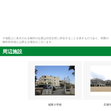
※地図上に表示される物件の位置は付近住所に所在することを表すものであり、実際の
物件所在地とは異なる場合がございます。
周辺施設
城東小学校
石嶺