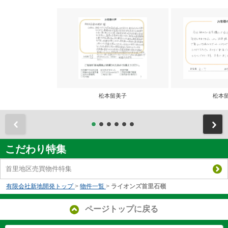
松本留美子
松本
前
こだわり特集
首里地区売買物件特集
有限会社新地開発トップ
>
物件一覧
>
ライオンズ首里石嶺
ページトップに戻る