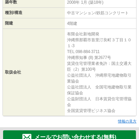
築年数
2008年 1月 (築18年)
種別/構造
中古マンション/鉄筋コンクリート
階建
4階建
有限会社新地開発
沖縄県那覇市首里汀良町３丁目１０
１-3
TEL:098-884-3711
沖縄県知事 (8) 第2677号
賃貸住宅管理業者免許：国土交通大
臣（2）第100号
取扱会社
公益社団法人 沖縄県宅地建物取引
業協会
公益社団法人 全国宅地建物取引業
保証協会
公益財団法人 日本賃貸住宅管理協
会
全国賃貸管理ビジネス協会
情報の見方
メールでお問い合わせする(無料)