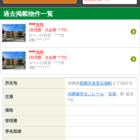
過去掲載物件一覧
***
万円
(管理費・共益費 ***円)
ローンの目安：***/月
1階 / *** / ***
***
万円
(管理費・共益費 ***円)
ローンの目安：***/月
3階 / *** / ***
所在地
沖縄県
那覇市
首里石嶺町
２丁目67-5
沖縄都市モノレール
「
石嶺
」駅 徒歩
交通
7分
価格
-
管理費
-
専有面積
-