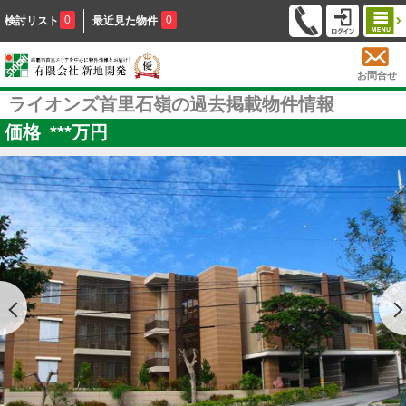
0
0
検討リスト
最近見た物件
お問合せ
ライオンズ首里石嶺の過去掲載物件情報
価格
***
万円