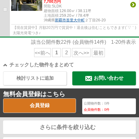
7,700万円
間取:
5LDK
建物面積:
126.00㎡ / 38.11坪
土地面積:
259.20㎡ / 78.4坪
沖縄県
那覇市
首里大中町
２丁目26-20
【現在賃貸中】月額20万円で賃貸中！退去後は住むこともできます(´▽｀)
太陽光発電つき♪
該当公開件数
22
件 (会員物件
14
件)
1-20
件表示
1
2
<<前へ
次へ>>
最初
チェックした物件をまとめて
検討リストに追加
お問い合わせ
無料会員登録はこちら
公開物件数：
0
件
会員登録
会員物件数：
0
件
さらに条件を絞り込む