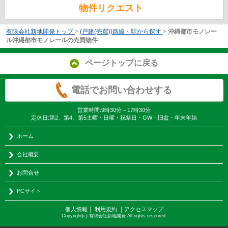
物件リクエスト
有限会社新地開発トップ
>
(戸建(売買))路線・駅から探す
>
沖縄都市モノレー
ル沖縄都市モノレールの売買物件
ページトップに戻る
電話でお問い合わせする
営業時間:9時30分～17時30分
定休日:第2、第4、第5土曜・日曜・祝祭日・GW・旧盆・年末年始
ホーム
会社概要
お問合せ
PCサイト
個人情報
｜
利用規約
｜
アクセスマップ
Copyright(c) 有限会社新地開発 All rights reserved.