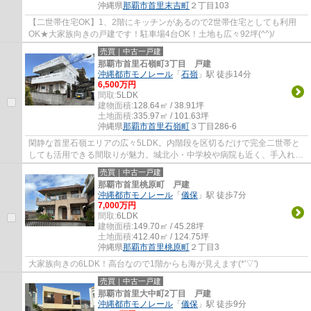
沖縄県
那覇市
首里末吉町
２丁目103
【二世帯住宅OK】1、2階にキッチンがあるので2世帯住宅としても利用
OK★大家族向きの戸建です！駐車場4台OK！土地も広々92坪(^^)/
売買｜中古一戸建
那覇市首里石嶺町3丁目 戸建
沖縄都市モノレール
「
石嶺
」駅 徒歩14分
6,500万円
間取:
5LDK
建物面積:
128.64㎡ / 38.91坪
土地面積:
335.97㎡ / 101.63坪
沖縄県
那覇市
首里石嶺町
３丁目286-6
閑静な首里石嶺エリアの広々5LDK。内階段を区切るだけで完全二世帯と
しても活用できる間取りが魅力。城北小・中学校や病院も近く、手入れの
行き届いた庭が毎日の暮らしに静かな安らぎ...
売買｜中古一戸建
那覇市首里桃原町 戸建
沖縄都市モノレール
「
儀保
」駅 徒歩7分
7,000万円
間取:
6LDK
建物面積:
149.70㎡ / 45.28坪
土地面積:
412.40㎡ / 124.75坪
沖縄県
那覇市
首里桃原町
２丁目3
大家族向きの6LDK！高台なので1階からも海が見えます(*'▽')
売買｜中古一戸建
那覇市首里大中町2丁目 戸建
沖縄都市モノレール
「
儀保
」駅 徒歩9分