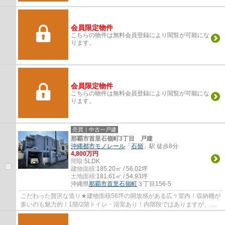
会員限定物件
こちらの物件は無料会員登録により閲覧が可能にな
ります。
会員限定物件
こちらの物件は無料会員登録により閲覧が可能にな
ります。
売買｜中古一戸建
那覇市首里石嶺町3丁目 戸建
沖縄都市モノレール
「
石嶺
」駅 徒歩8分
4,800万円
間取:
5LDK
建物面積:
185.20㎡ / 56.02坪
土地面積:
181.61㎡ / 54.93坪
沖縄県
那覇市
首里石嶺町
３丁目156-5
こだわった贅沢な造り★建物面積56坪の開放感がある広々室内！収納棚が
多いのも魅力的！1階/2階トイレ・浴室あり！内階段ではありますが、二
世帯住宅としても利用できます(*'▽')空家な...