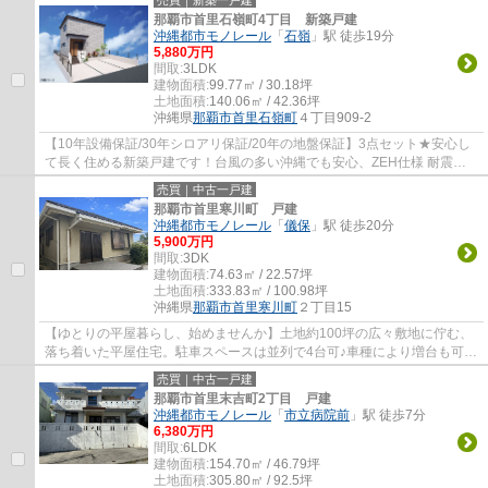
売買｜新築一戸建
那覇市首里石嶺町4丁目 新築戸建
沖縄都市モノレール
「
石嶺
」駅 徒歩19分
5,880万円
間取:
3LDK
建物面積:
99.77㎡ / 30.18坪
土地面積:
140.06㎡ / 42.36坪
沖縄県
那覇市
首里石嶺町
４丁目909-2
【10年設備保証/30年シロアリ保証/20年の地盤保証】3点セット★安心し
て長く住める新築戸建です！台風の多い沖縄でも安心、ZEH仕様 耐震等
級3・耐風等級2！木材はシロアリ研究をしてい...
売買｜中古一戸建
那覇市首里寒川町 戸建
沖縄都市モノレール
「
儀保
」駅 徒歩20分
5,900万円
間取:
3DK
建物面積:
74.63㎡ / 22.57坪
土地面積:
333.83㎡ / 100.98坪
沖縄県
那覇市
首里寒川町
２丁目15
【ゆとりの平屋暮らし、始めませんか】土地約100坪の広々敷地に佇む、
落ち着いた平屋住宅。駐車スペースは並列で4台可♪車種により増台も可能
です。間取りは3DK。窓が多く、自然光がた...
売買｜中古一戸建
那覇市首里末吉町2丁目 戸建
沖縄都市モノレール
「
市立病院前
」駅 徒歩7分
6,380万円
間取:
6LDK
建物面積:
154.70㎡ / 46.79坪
土地面積:
305.80㎡ / 92.5坪