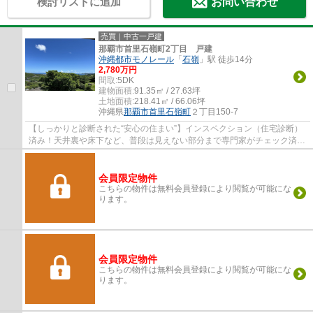
検討リストに追加
お問い合わせ
売買｜中古一戸建
那覇市首里石嶺町2丁目 戸建
沖縄都市モノレール
「
石嶺
」駅 徒歩14分
2,780万円
間取:
5DK
建物面積:
91.35㎡ / 27.63坪
土地面積:
218.41㎡ / 66.06坪
沖縄県
那覇市
首里石嶺町
２丁目150-7
【しっかりと診断された“安心の住まい”】インスペクション（住宅診断）
済み！天井裏や床下など、普段は見えない部分まで専門家がチェック済み
★将来的なリフォーム計画にも安心して臨め...
会員限定物件
こちらの物件は無料会員登録により閲覧が可能にな
ります。
会員限定物件
こちらの物件は無料会員登録により閲覧が可能にな
ります。