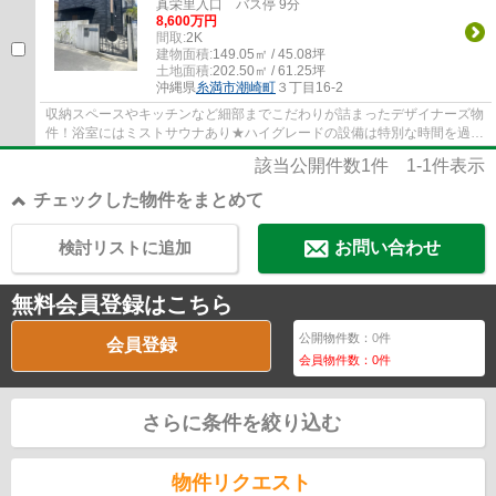
真栄里入口 バス停 9分
8,600万円
間取:
2K
建物面積:
149.05㎡ / 45.08坪
土地面積:
202.50㎡ / 61.25坪
沖縄県
糸満市
潮崎町
３丁目16-2
収納スペースやキッチンなど細部までこだわりが詰まったデザイナーズ物
件！浴室にはミストサウナあり★ハイグレードの設備は特別な時間を過ご
す空間として唯一無二の贅沢。セカンドハウ...
該当公開件数
1
件
1-1
件表示
チェックした物件をまとめて
検討リストに追加
お問い合わせ
無料会員登録はこちら
公開物件数：
0
件
会員登録
会員物件数：
0
件
さらに条件を絞り込む
物件リクエスト