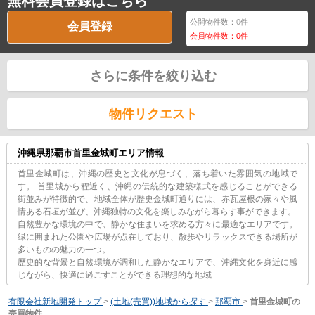
無料会員登録はこちら
公開物件数：
0
件
会員登録
会員物件数：
0
件
さらに条件を絞り込む
物件リクエスト
沖縄県那覇市首里金城町エリア情報
首里金城町は、沖縄の歴史と文化が息づく、落ち着いた雰囲気の地域で
す。 首里城から程近く、沖縄の伝統的な建築様式を感じることができる
街並みが特徴的で、地域全体が歴史金城町通りには、赤瓦屋根の家々や風
情ある石垣が並び、沖縄独特の文化を楽しみながら暮らす事ができます。
自然豊かな環境の中で、静かな住まいを求める方々に最適なエリアです。
緑に囲まれた公園や広場が点在しており、散歩やリラックスできる場所が
多いものの魅力の一つ。
歴史的な背景と自然環境が調和した静かなエリアで、沖縄文化を身近に感
じながら、快適に過ごすことができる理想的な地域
有限会社新地開発トップ
>
(土地(売買))地域から探す
>
那覇市
>
首里金城町の
売買物件