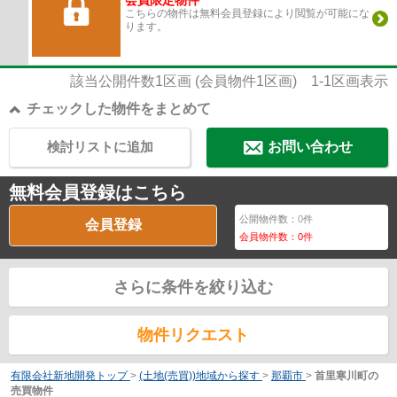
会員限定物件
こちらの物件は無料会員登録により閲覧が可能にな
ります。
該当公開件数
1
区画 (会員物件
1
区画)
1-1
区画表示
チェックした物件をまとめて
検討リストに追加
お問い合わせ
無料会員登録はこちら
公開物件数：
0
件
会員登録
会員物件数：
0
件
さらに条件を絞り込む
物件リクエスト
有限会社新地開発トップ
>
(土地(売買))地域から探す
>
那覇市
>
首里寒川町の
売買物件