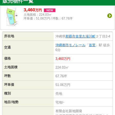
販売物件一覧
3,460
万
円
NEW
土地面積：224.03㎡
坪単価：51.06万円 / 坪数：67.76坪
所在地
沖縄県
那覇市
首里久場川町
２丁目2-4
沖縄都市モノレール
「
首里
」駅 徒歩
交通
6分
価格
3,460万円
土地面積
224.03㎡
坪数
67.76坪
坪単価
51.06万円
種別
売地
地目/地勢
宅地/-
有限会社新地開発