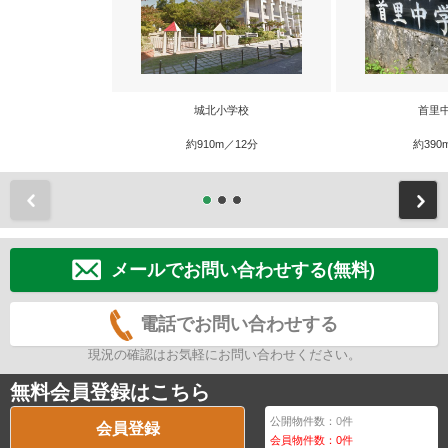
城北小学校
首里
約910m／12分
約390
前
メールでお問い合わせする(無料)
電話でお問い合わせする
現況の確認はお気軽にお問い合わせください。
無料会員登録はこちら
公開物件数：
0
件
会員登録
会員物件数：
0
件