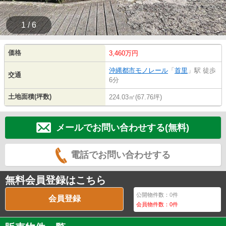
1 / 6
価格
3,460万円
沖縄都市モノレール
「
首里
」駅 徒歩
交通
6分
土地面積(坪数)
224.03㎡(67.76坪)
メールでお問い合わせする(無料)
電話でお問い合わせする
無料会員登録はこちら
公開物件数：
0
件
会員登録
会員物件数：
0
件