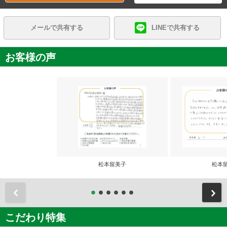
メールで共有する
LINEで共有する
お客様の声
松本留美子
松本
前
こだわり特集