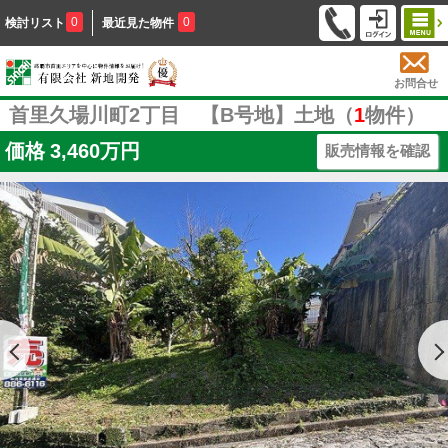
0
0
検討リスト
最近見た物件
お問合せ
首里久場川町2丁目 【B号地】土地（
1
物件）
価格
3,460万円
販売情報を確認