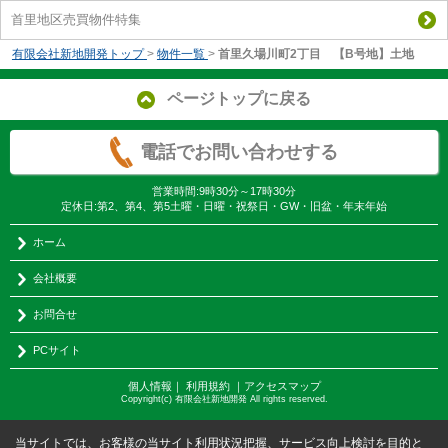
首里地区売買物件特集
有限会社新地開発トップ
>
物件一覧
>
首里久場川町2丁目 【B号地】土地
ページトップに戻る
電話でお問い合わせする
営業時間:9時30分～17時30分
定休日:第2、第4、第5土曜・日曜・祝祭日・GW・旧盆・年末年始
ホーム
会社概要
お問合せ
PCサイト
個人情報
｜
利用規約
｜
アクセスマップ
Copyright(c) 有限会社新地開発 All rights reserved.
当サイトでは、お客様の当サイト利用状況把握、サービス向上検討を目的と