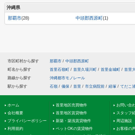
沖縄県
那覇市
(28)
中頭郡西原町
(1)
市区町村から探す
那覇市
/
中頭郡西原町
町名から探す
首里石嶺町
/
首里久場川町
/
首里金城町
/
首里
路線から探す
沖縄都市モノレール
駅から探す
石嶺
/
儀保
/
首里
/
市立病院前
/
経塚
/
てだこ
ホーム
首里地区売買物件
お問い合
会社概要
首里地区賃貸物件
スタッフ
プライバシーポリシー
新築・築浅賃貸物件
周辺施設
利用規約
ペットOKの賃貸物件
お客様の