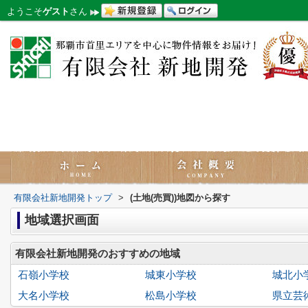
ようこそ
ゲスト
さん
有限会社新地開発トップ
>
(土地(売買))地図から探す
地域選択画面
有限会社新地開発のおすすめの地域
石嶺小学校
城東小学校
城北小
大名小学校
松島小学校
県立芸