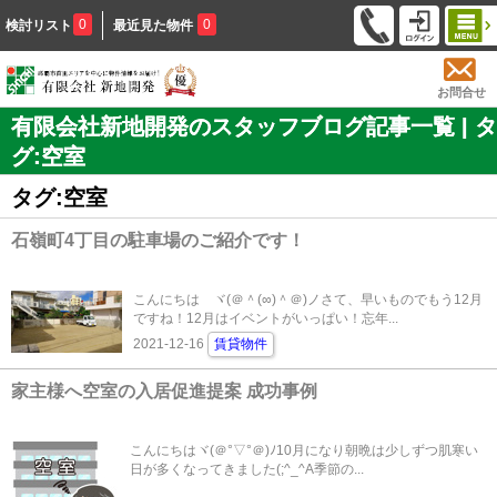
0
0
検討リスト
最近見た物件
お問合せ
有限会社新地開発のスタッフブログ記事一覧 | タ
グ:空室
タグ:空室
石嶺町4丁目の駐車場のご紹介です！
こんにちは ヾ(＠＾(∞)＾＠)ノさて、早いものでもう12月
ですね！12月はイベントがいっぱい！忘年...
2021-12-16
賃貸物件
家主様へ空室の入居促進提案 成功事例
こんにちはヾ(＠°▽°＠)ﾉ10月になり朝晩は少しずつ肌寒い
日が多くなってきました(;^_^A季節の...