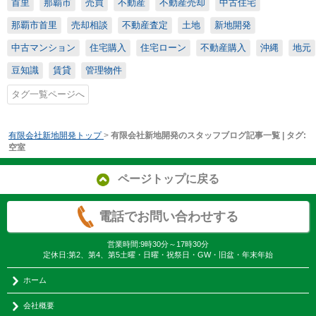
首里
那覇市
売買
不動産
不動産売却
中古住宅
那覇市首里
売却相談
不動産査定
土地
新地開発
中古マンション
住宅購入
住宅ローン
不動産購入
沖縄
地元
豆知識
賃貸
管理物件
タグ一覧ページへ
有限会社新地開発トップ
>
有限会社新地開発のスタッフブログ記事一覧 | タグ:
空室
ページトップに戻る
電話でお問い合わせする
営業時間:9時30分～17時30分
定休日:第2、第4、第5土曜・日曜・祝祭日・GW・旧盆・年末年始
ホーム
会社概要