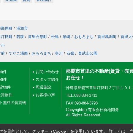
与那原町
/
浦添市
里汀良町
/
若狭
/
首里石嶺町
/
松島
/
泉崎
/
おもろまち
/
首里鳥堀町
/
首里大
ール
庁前
/
てだこ浦西
/
おもろまち
/
壺川
/
石嶺
/
奥武山公園
那覇市首里の不動産(賃貸・売
物件
お問い合わせ
お任せ！
物件
スタッフ紹介
貸物件
周辺施設
沖縄県那覇市首里汀良町３丁目１０１-
賃貸物件
お客様の声
TEL:098-884-3711
ト無料の賃貸物
FAX:098-884-3798
Copyright(c) 有限会社新地開発
All Rights Reserved.
を目的として、クッキー（Cookie）を使用しています。
詳しくは、