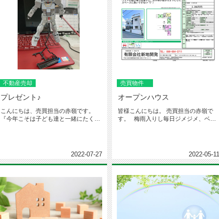
不動産売却
売買物件
プレゼント♪
オープンハウス
こんにちは、売買担当の赤嶺です。
皆様こんにちは。 売買担当の赤嶺で
『今年こそは子ども達と一緒にたくさ
す。 梅雨入りし毎日ジメジメ、ベト
ん海に行こう！』と思っていた矢...
ベトしていて...
2022-07-27
2022-05-1