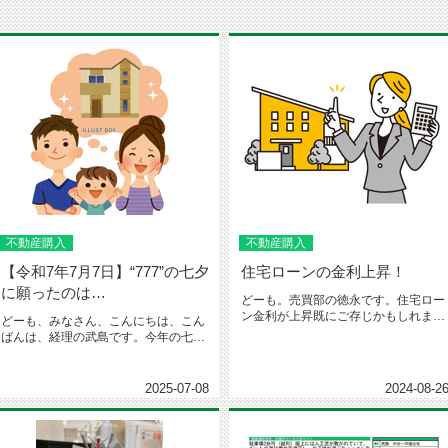
不動産購入
不動産購入
【令和7年7月7日】“777”の七夕
住宅ローンの金利上昇！
に願ったのは…
どーも。売買部の徳永です。住宅ロー
ン金利が上昇既にご存じかもしれませ
どーも、みなさん、こんにちは、こん
んが、去った８月２３日に沖縄の地...
ばんは、経理の武島です。今年の七
夕、令和7年7月7日---「777...
2025-07-08
2024-08-2