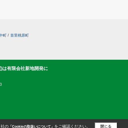
中町
/
首里桃原町
買)は有限会社新地開発に
3
当社の
をご確認ください。
閉じる
「Cookieの取扱いについて」