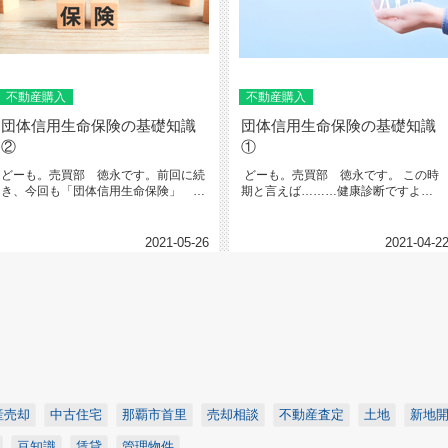
不動産購入
不動産購入
団体信用生命保険の基礎知識
団体信用生命保険の基礎知識
②
①
どーも。売買部 徳永です。前回に続
どーも。売買部 徳永です。 この時
き、今回も「団体信用生命保険」 団
期と言えば………健康診断ですよ
信についてご紹介致します。前回は...
ね！？笑 &nb...
2021-05-26
2021-04-2
産売却
中古住宅
那覇市首里
売却相談
不動産査定
土地
新地
豆知識
賃貸
管理物件