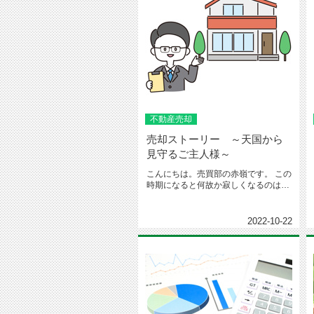
不動産売却
売却ストーリー ～天国から
見守るご主人様～
こんにちは。売買部の赤嶺です。 この
時期になると何故か寂しくなるのは私
だけでしょうか？笑 &nb...
2022-10-22