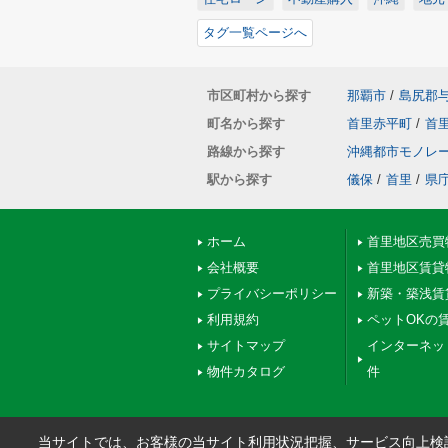
タグ一覧ページへ
市区町村から探す
那覇市
/
島尻郡
町名から探す
首里赤平町
/
首
路線から探す
沖縄都市モノレ
駅から探す
儀保
/
首里
/
県
ホーム
首里地区売買
会社概要
首里地区賃貸
プライバシーポリシー
新築・築浅賃
利用規約
ペットOKの
サイトマップ
インターネッ
物件カタログ
件
当サイトでは、お客様の当サイト利用状況把握、サービス向上検討