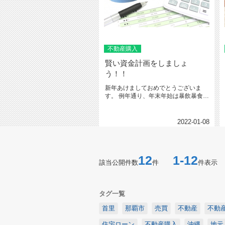
不動産購入
賢い資金計画をしましょ
う！！
新年あけましておめでとうございま
す。 例年通り、年末年始は暴飲暴食を
して約３キロ太りました（笑） ...
2022-01-08
12
1-12
該当公開件数
件
件表示
タグ一覧
首里
那覇市
売買
不動産
不動
住宅ローン
不動産購入
沖縄
地元