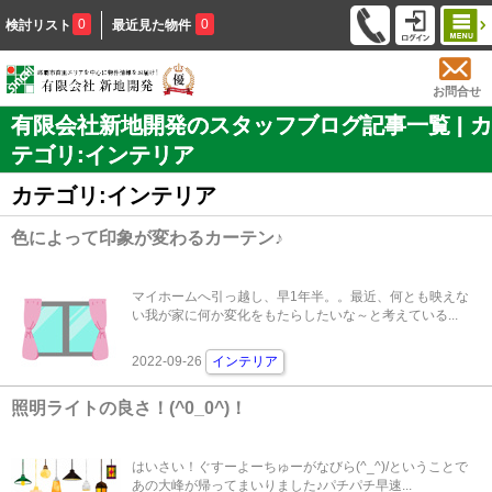
0
0
検討リスト
最近見た物件
お問合せ
有限会社新地開発のスタッフブログ記事一覧 | カ
テゴリ:インテリア
カテゴリ:インテリア
色によって印象が変わるカーテン♪
マイホームへ引っ越し、早1年半。。最近、何とも映えな
い我が家に何か変化をもたらしたいな～と考えている...
2022-09-26
インテリア
照明ライトの良さ！(^0_0^)！
はいさい！ぐすーよーちゅーがなびら(^_^)/ということで
あの大峰が帰ってまいりました♪パチパチ早速...