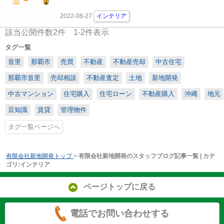
2022-08-27
インテリア
該当公開件数
2
件
1-2
件表示
タグ一覧
首里
那覇市
売買
不動産
不動産売却
中古住宅
那覇市首里
売却相談
不動産査定
土地
新地開発
中古マンション
住宅購入
住宅ローン
不動産購入
沖縄
地元
豆知識
賃貸
管理物件
タグ一覧ページへ
有限会社新地開発トップ
>
有限会社新地開発のスタッフブログ記事一覧 | カテ
ゴリ:インテリア
ページトップに戻る
電話でお問い合わせする