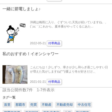
一緒に節電しましょ♪
沖縄は梅雨に入り、ぐずついた天気が続いていますね、、
(´;ω;｀)これから、夏本番がやってくるにあた...
2022-05-21
付帯商品
私のおすすめ！イオンシャワー
こんにちは！少しずつ、寒さが少し和らぎ過ごしやすい日
が増えた気がしますね(^^)/夏より冬が好きだけ...
2021-01-21
付帯商品
該当公開件数
7
件
1-7
件表示
タグ一覧
首里
那覇市
売買
不動産
不動産売却
中古住宅