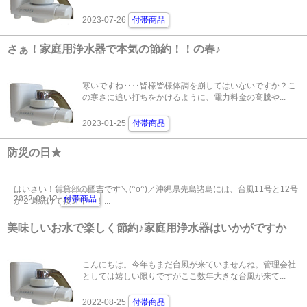
2023-07-26
付帯商品
さぁ！家庭用浄水器で本気の節約！！の春♪
寒いですね‥‥皆様皆様体調を崩してはいないですか？こ
の寒さに追い打ちをかけるように、電力料金の高騰や...
2023-01-25
付帯商品
防災の日★
はいさい！賃貸部の國吉です＼(^o^)／沖縄県先島諸島には、台風11号と12号
2022-09-12
付帯商品
が２週続けて接近中～！...
美味しいお水で楽しく節約♪家庭用浄水器はいかがですか
こんにちは。今年もまだ台風が来ていませんね。管理会社
としては嬉しい限りですがここ数年大きな台風が来て...
2022-08-25
付帯商品