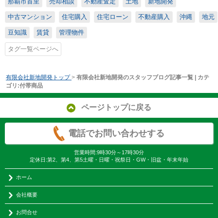
那覇市首里
売却相談
不動産査定
土地
新地開発
中古マンション
住宅購入
住宅ローン
不動産購入
沖縄
地元
豆知識
賃貸
管理物件
タグ一覧ページへ
有限会社新地開発トップ
>
有限会社新地開発のスタッフブログ記事一覧 | カテ
ゴリ:付帯商品
ページトップに戻る
電話でお問い合わせする
営業時間:9時30分～17時30分
定休日:第2、第4、第5土曜・日曜・祝祭日・GW・旧盆・年末年始
ホーム
会社概要
お問合せ