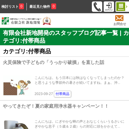
0
0
検討リスト
最近見た物件
お問合せ
有限会社新地開発のスタッフブログ記事一覧 | カ
テゴリ:付帯商品
カテゴリ:付帯商品
火災保険で子どもの「うっかり破損」を直した話
こんにちは。もう日本には秋はなくなってしまったのか？
と思うような季節外の暑さが続いてますね。まぁ、沖...
2023-09-27
付帯商品
やってきたぞ！夏の家庭用浄水器キャンペーン！！
こんにちは。にぎやかな蝉の声とおなじくらいうるさいに
ぎやかな息子（５歳＆２歳）らの対応に頭をかかえて...