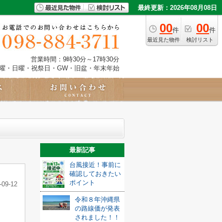
最終更新：2026年08月08日
00
00
件
件
最近見た物件
検討リスト
営業時間：9時30分～17時30分
土曜・日曜・祝祭日・GW・旧盆・年末年始
最新記事
台風接近！事前に
確認しておきたい
ポイント
-09-12
令和８年沖縄県
の路線価が発表
されました！！