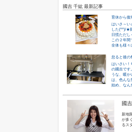
國吉 千紘 最新記事
育休から復
はいさ～い
した(^^)
日慌ただし
この２年間
全体も様々に
怠ると後の祭
はいさい！ち
の國吉です
うな、暖か
は、色んな
始め、なんだ
國吉
新地
が多
るス