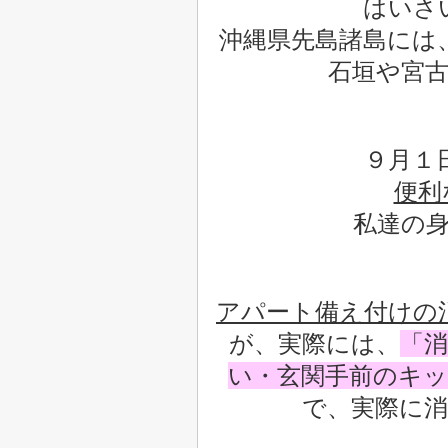
はいさい
沖縄県先島諸島には、
石垣や宮
９月１
便利
私達の
アパート備え付けの
が、実際には、
「
い・玄関手前のキ
で、実際に