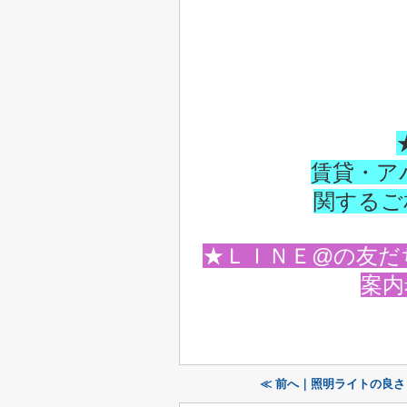
賃貸・ア
関するご
★ＬＩＮＥ@の友だち
案内
≪ 前へ｜照明ライトの良さ！(