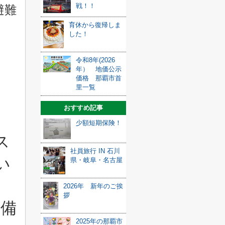
戦！！
避難
育休から復帰しま
した！
令和8年(2026
年） 地価公示
価格 那覇市首
里一覧
おすすめ記事
少額短期保険！
ス
社員旅行 IN 石川
い
県・岐阜・名古屋
2026年 新年のご挨
拶
準備
2025年の那覇市