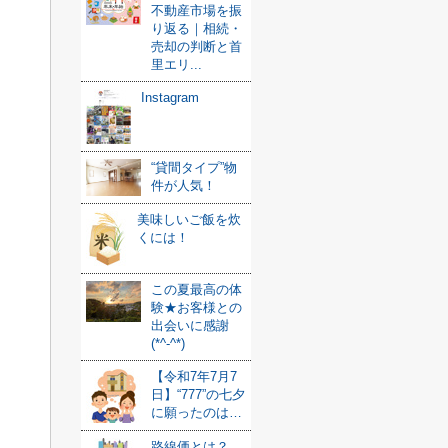
不動産市場を振
り返る｜相続・
売却の判断と首
里エリ...
Instagram
“貸間タイプ”物
件が人気！
美味しいご飯を炊
くには！
この夏最高の体
験★お客様との
出会いに感謝
(*^-^*)
【令和7年7月7
日】“777”の七夕
に願ったのは…
路線価とは？