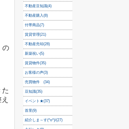
不動産豆知識(4)
不動産購入(8)
付帯商品(7)
賃貸管理(21)
不動産売却(28)
くの
新築祝い(5)
賃貸物件(35)
お客様の声(3)
売買物件 (34)
きた
豆知識(35)
整え
イベント★(37)
首里(9)
紹介しま～す(^o^)/(27)