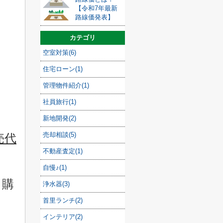
【令和7年最新
路線価発表】
カテゴリ
空室対策(6)
住宅ローン(1)
管理物件紹介(1)
社員旅行(1)
新地開発(2)
売却相談(5)
売代
不動産査定(1)
自慢♪(1)
ら購
浄水器(3)
首里ランチ(2)
インテリア(2)