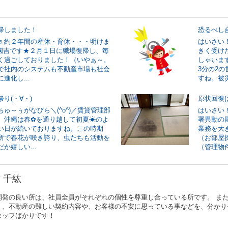
帰しました！
恐るべし
♬約２年間の産休・育休・・・明けま
はいさい
/★國吉です★２月１日に職場復帰し、毎
きく受け
く過ごしておりました！（いやぁ～。
しゃいま
で社内のシステムも不動産市場も社会
3分の2
進化し...
すね。被災
り(・∀・)
原状回復(
ゅ～ぅがなびら＼(^o^)／賃貸管理部
はいさい
。沖縄は春✿を通り越して初夏☀のよ
署異動の國
い日が続いておりますね。この時期
業務を大
所で春花が咲き誇り、虫たちも活動を
（お部屋
か嬉しい...
（管理物件
 千紘
開発の良い所は、社員全員がそれぞれの個性を尊重し合っている所です。 ま
く、不動産の難しい契約内容や、お客様の不安に思っている事などを、分かり
タッフばかりです！