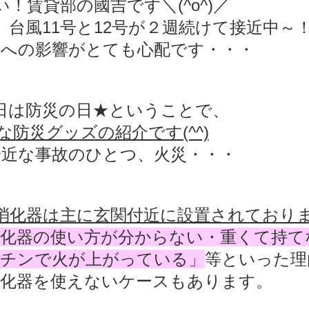
！賃貸部の國吉です＼(^o^)／
台風11号と12号が２週続けて接近中～
古への影響がとても心配です・・・
日は防災の日★ということで、
な防災グッズの紹介です(^^)
身近な事故のひとつ、火災・・・
消化器は主に玄関付近に設置されており
消化器の使い方が分からない・重くて持て
ッチンで火が上がっている」
等といった理
消化器を使えないケースもあります。