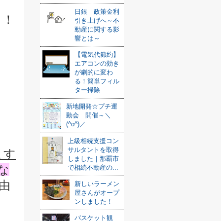
日銀 政策金利
！！
引き上げへ～不
動産に関する影
響とは～
【電気代節約】
エアコンの効き
が劇的に変わ
る！簡単フィル
ター掃除...
新地開発☆プチ運
動会 開催～＼
(^o^)／
上級相続支援コン
サルタントを取得
ます
しました｜那覇市
な
で相続不動産の...
由
新しいラーメン
屋さんがオープ
ンしました！
バスケット観