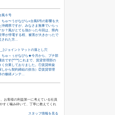
台風６号
！ちゅ〜うがなびら⭐︎台風6号の影響を大
た沖縄県ですが、みなさま無事でいらっ
すか？風がとても強かった今回は、県内
の世帯が停電する程、被害が大きかったで
された方...
;_;)ジョイントマットの落とし穴
！ちゅ～ぅがなびら★今月から、プチ部
吉です(*^^*)これまで、賃貸管理部の
きく分業しておりました。①賃貸斡旋
探しから契約締結の担当）②賃貸管理
の修繕メンテ...
た、お客様の利益第一に考えている社員
やすく噛み砕いて、丁寧に教えてくれ
スタッフ情報を見る