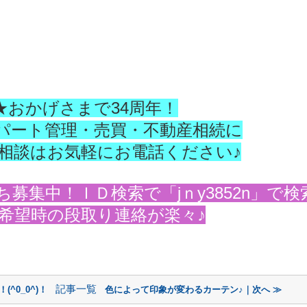
★おかげさまで34周年！
パート管理・売買・不動産相続に
相談はお気軽にお電話ください♪
募集中！ＩＤ検索で「jｎy3852n」で検
希望時の段取り連絡が楽々♪
記事一覧
^0_0^)！
色によって印象が変わるカーテン♪｜次へ ≫