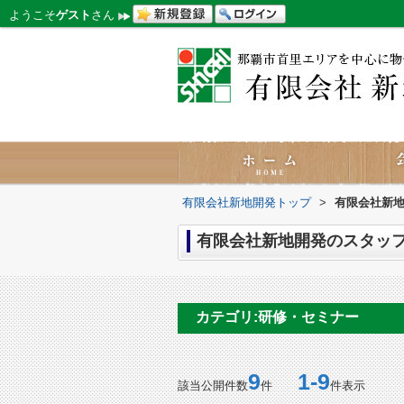
ようこそ
ゲスト
さん
有限会社新地開発トップ
>
有限会社新地
有限会社新地開発のスタッフ
カテゴリ:研修・セミナー
9
1-9
該当公開件数
件
件表示