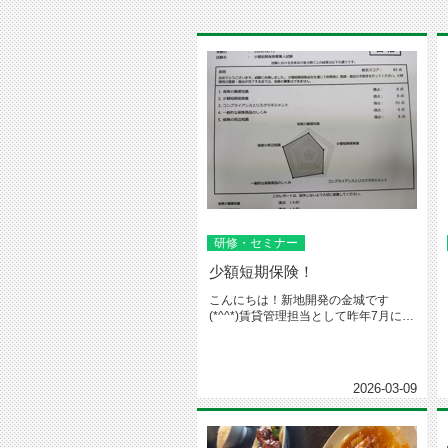
研修・セミナー
少額短期保険！
こんにちは！新地開発の金城です
(*^^*)賃貸管理担当として昨年7月に入
社し早8ヶ月、まだまだ分から...
2026-03-09