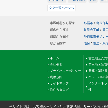
タグ一覧ページへ
市区町村から探す
那覇市
/
島尻郡
町名から探す
首里赤平町
/
首
路線から探す
沖縄都市モノレ
駅から探す
儀保
/
首里
/
県
ホーム
首里地区売買
会社概要
首里地区賃貸
プライバシーポリシー
新築・築浅賃
利用規約
ペットOKの
サイトマップ
インターネッ
物件カタログ
件
当サイトでは、お客様の当サイト利用状況把握、サービス向上検討