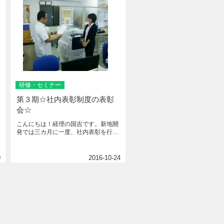
研修・セミナー
第３期☆社内表彰制度の表彰
会☆
こんにちは！経理の国吉です。新地開
発では三カ月に一度、社内表彰を行っ
ているのですが、先日今年第３期目...
9
2016-10-24