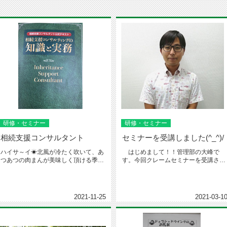
研修・セミナー
研修・セミナー
相続支援コンサルタント
セミナーを受講しました(^_^)/
ハイサ～イ☀北風が冷たく吹いて、あ
はじめまして！！管理部の大峰で
つあつの肉まんが美味しく頂ける季節
す。今回クレームセミナーを受講させ
になりましたね♪肉まんだけじゃな...
ていただくことになり、3/4（木）...
2021-11-25
2021-03-1