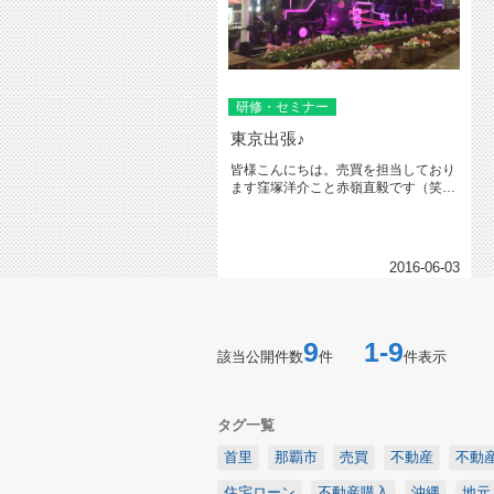
研修・セミナー
東京出張♪
皆様こんにちは。売買を担当しており
ます窪塚洋介こと赤嶺直毅です（笑）
５月の下旬に【住宅ＦＰアドバイザ...
2016-06-03
9
1-9
該当公開件数
件
件表示
タグ一覧
首里
那覇市
売買
不動産
不動
住宅ローン
不動産購入
沖縄
地元