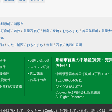
与那原町
/
浦添市
里汀良町
/
若狭
/
首里石嶺町
/
松島
/
泉崎
/
おもろまち
/
首里鳥堀町
/
首里大
ール
庁前
/
てだこ浦西
/
おもろまち
/
壺川
/
石嶺
/
奥武山公園
那覇市首里の不動産(賃貸・売
物件
お問い合わせ
お任せ！
物件
スタッフ紹介
貸物件
周辺施設
沖縄県那覇市首里汀良町３丁目１０１-
賃貸物件
お客様の声
TEL:098-884-3711
ト無料の賃貸物
FAX:098-884-3798
Copyright(c) 有限会社新地開発
All Rights Reserved.
を目的として、クッキー（Cookie）を使用しています。
詳しくは、