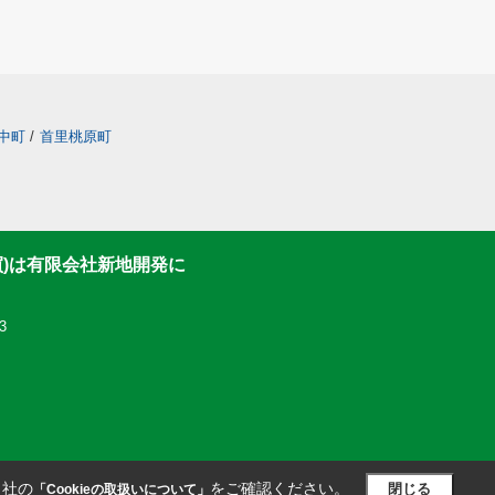
中町
/
首里桃原町
買)は有限会社新地開発に
3
当社の
をご確認ください。
閉じる
「Cookieの取扱いについて」