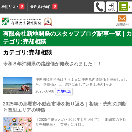
0
0
検討リスト
最近見た物件
お問合せ
有限会社新地開発のスタッフブログ記事一覧 | カ
テゴリ:売却相談
カテゴリ:売却相談
令和８年沖縄県の路線価が発表されました！！
沖縄国税事務所は７月１日に沖縄県内路線価を発表しまし
た。 路線価とは、道路に面している土地の1㎡あ...
2026-07-08
売却相談
2025年の那覇市不動産市場を振り返る｜相続・売却の判断
と首里エリアの特徴
【2025年総まとめ・2026年を見据えて】 那覇市の不動
産売却動向と「首里」に注目...