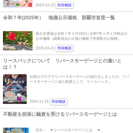
2025-12-23
売却相談
令和７年(2025年） 地価公示価格 那覇市首里一覧
国土交通省は令和７年３月18日に令和7年１月１日時点の
公示価格（調査地点の土地の価格で売買取引の指標...
2025-03-21
売却相談
リースバックについて リバースモーゲージとの違いと
は！？
以前のブログでリバースモーゲージの紹介をしましたが、リバ
ースモーゲージと似た制度として、リースバック...
2024-11-15
売却相談
不動産を担保に融資を受けるリバースモーゲージとは
目次： ▼リバースモーゲージとは ▼...