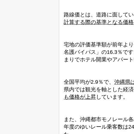
路線価とは、道路に面してい
計算する際の基準となる価格
宅地の評価基準額が前年より
名護バイパス」の
16.3
％です
まりでホテル開業やアパート
全国平均が
2.9
％で、
沖縄県
県内では観光を軸とした経済
も価格が上昇
して
います。
また、沖縄都市モノレール各
年度のゆいレール乗客数は
2