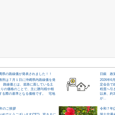
縄県の路線価が発表されました！！
務所は７月１日に沖縄県内路線価を発
2026年
。 路線価とは、道路に面している土
定会合で政
たりの価格のことで、主に贈与税や相
程度へ引き
する際の基準となる価格です。 宅地
以来、約
が...
新年のご挨拶
めでとうございます(^∇^) 皆さまに
国土交通