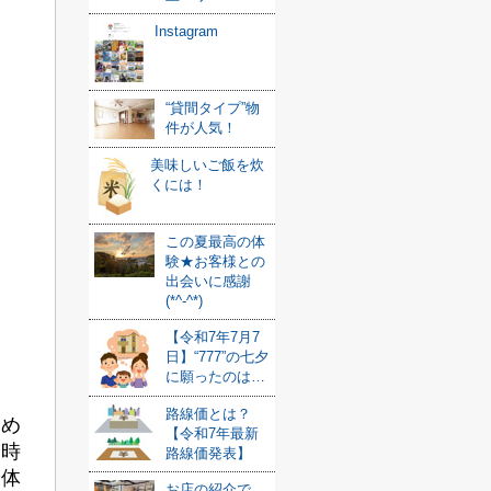
Instagram
“貸間タイプ”物
件が人気！
美味しいご飯を炊
くには！
この夏最高の体
験★お客様との
出会いに感謝
(*^-^*)
【令和7年7月7
日】“777”の七夕
に願ったのは…
路線価とは？
しめ
【令和7年最新
な時
路線価発表】
全体
お店の紹介で