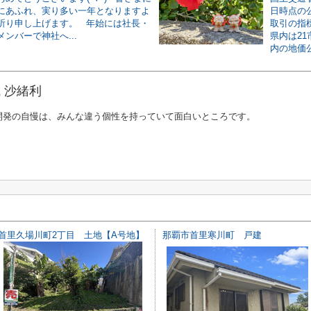
にあふれ、実り多い一年となりますよ
日時点の
祈り申し上げます。 年始には社長・
取引の指
ンバーで神社へ...
県内は21
内の地価公
 沙緒利
開発の自慢は、みんな違う個性を持っていて面白いところです。
首里久場川町2丁目 土地【A号地】
那覇市首里寒川町 戸建