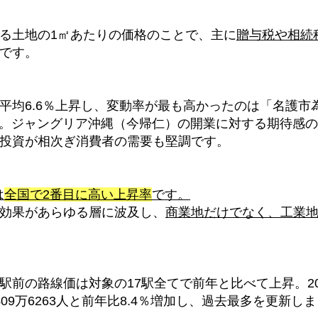
る土地の
1
㎡あたりの価格のことで、主に
贈与税や相続
です。
平均
6.6
％上昇し、変動率が最も高かったのは「名護市
。ジャングリア沖縄（今帰仁）の開業に対する期待感の
投資が相次ぎ消費者の需要も堅調です。
は
全国で
2
番目に高い上昇率
です。
効果があらゆる層に波及し、
商業地だけでなく、工業
駅前の路線価は対象の
17
駅全てで前年と比べて上昇。
2
409
万
6263
人と前年比
8.4
％増加し、過去最多を更新しま