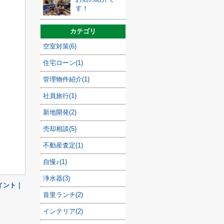
す！
カテゴリ
空室対策(6)
住宅ローン(1)
管理物件紹介(1)
社員旅行(1)
新地開発(2)
売却相談(5)
不動産査定(1)
自慢♪(1)
浄水器(3)
イント｜
首里ランチ(2)
インテリア(2)