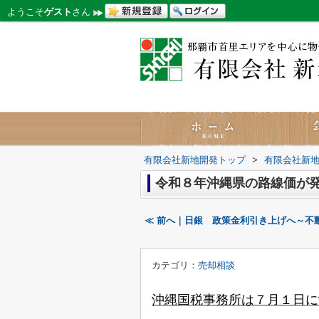
ようこそ
ゲスト
さん
有限会社新地開発トップ
>
有限会社新
令和８年沖縄県の路線価が
≪ 前へ｜日銀 政策金利引き上げへ～不
カテゴリ：
売却相談
沖縄国税事務所は７月１日に