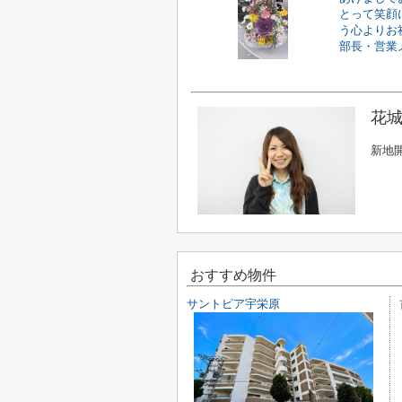
とって笑顔
う心よりお
部長・営業メ
花城
新地
おすすめ物件
サントピア宇栄原