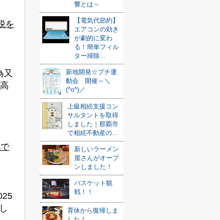
響とは～
【電気代節約】
税を
エアコンの効き
が劇的に変わ
る！簡単フィル
ター掃除...
為又
新地開発☆プチ運
動会 開催～＼
高
(^o^)／
上級相続支援コン
サルタントを取得
しました｜那覇市
で相続不動産の...
地で
新しいラーメン
屋さんがオープ
ンしました！
バスケット観
戦！！
025
し
育休から復帰しま
した！