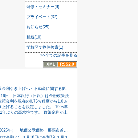
研修・セミナー(9)
プライベート(37)
お知らせ(25)
相続(10)
学校区で物件検索(1)
>>全ての記事を見る
XML
RSS2.0
日銀 政策金利引き上げへ～不動産に関する影響とは～
6月16日、日本銀行（日銀）は金融政策決
策金利を現在の0.75％程度から1.0％
上げることを決定しました。 1995年
31年ぶりの高水準です。 政策金利が上
令和７年(2025年） 地価公示価格 那覇市首里一覧
省は令和７年３月18日に令和7年１月１