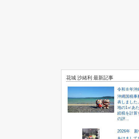
花城 沙緒利 最新記事
令和８年沖
沖縄国税事
表しました
地の1㎡あ
続税を計算
の評...
2026年 
あけましてお