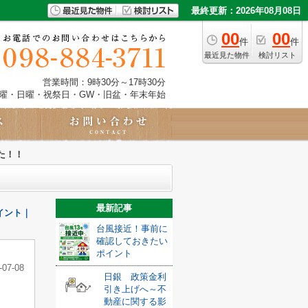
最終更新：2026年08月08日
00
00
件
件
最近見た物件
検討リスト
営業時間：9時30分～17時30分
土曜・日曜・祝祭日・GW・旧盆・年末年始
た！！
最新記事
イント｜
台風接近！事前に
確認しておきたい
ポイント
-07-08
日銀 政策金利
引き上げへ～不
動産に関する影