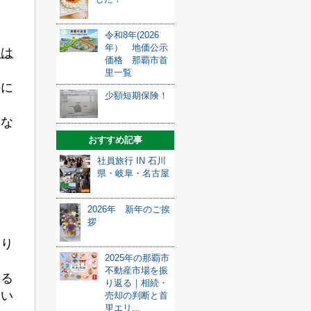
令和8年(2026
年） 地価公示
とは
価格 那覇市首
里一覧
件に
少額短期保険！
騰な
おすすめ記事
社員旅行 IN 石川
県・岐阜・名古屋
2026年 新年のご挨
拶
おり
2025年の那覇市
不動産市場を振
売る
り返る｜相続・
明い
売却の判断と首
里エリ...