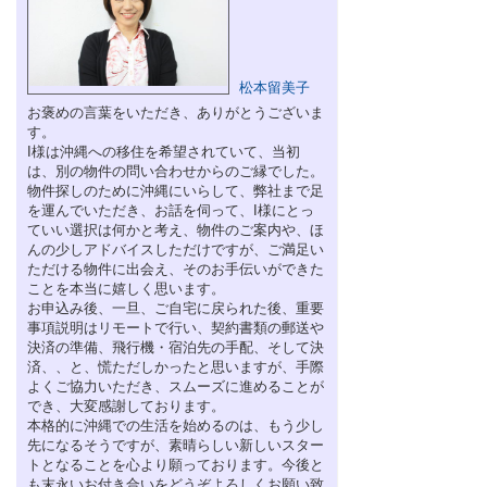
松本留美子
お褒めの言葉をいただき、ありがとうございま
す。
I様は沖縄への移住を希望されていて、当初
は、別の物件の問い合わせからのご縁でした。
物件探しのために沖縄にいらして、弊社まで足
を運んでいただき、お話を伺って、I様にとっ
ていい選択は何かと考え、物件のご案内や、ほ
んの少しアドバイスしただけですが、ご満足い
ただける物件に出会え、そのお手伝いができた
ことを本当に嬉しく思います。
お申込み後、一旦、ご自宅に戻られた後、重要
事項説明はリモートで行い、契約書類の郵送や
決済の準備、飛行機・宿泊先の手配、そして決
済、、と、慌ただしかったと思いますが、手際
よくご協力いただき、スムーズに進めることが
でき、大変感謝しております。
本格的に沖縄での生活を始めるのは、もう少し
先になるそうですが、素晴らしい新しいスター
トとなることを心より願っております。今後と
も末永いお付き合いをどうぞよろしくお願い致