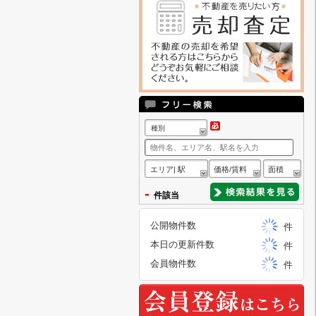
種別
エリア| 駅
価格/賃料
面積
-
件該当
公開物件数
件
本日の更新件数
件
会員物件数
件