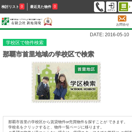
0
0
検討リスト
最近見た物件
お問合せ
DATE: 2016-05-10
学校区で物件検索
那覇市首里地域の学校区で検索
那覇市首里の学校区から賃貸物件or売買物件を探すことが できます。
学校名をクリックすると、物件一覧ページに移ります。