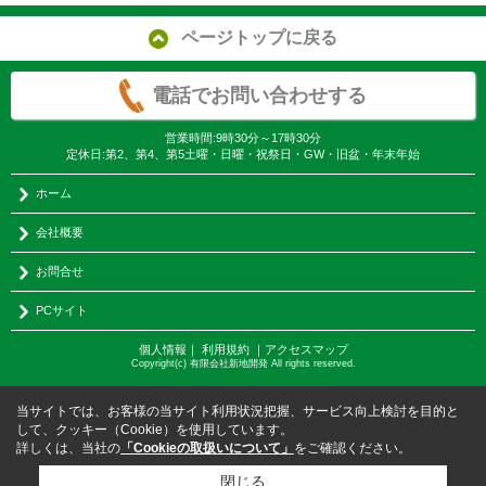
ページトップに戻る
電話でお問い合わせする
営業時間:9時30分～17時30分
定休日:第2、第4、第5土曜・日曜・祝祭日・GW・旧盆・年末年始
ホーム
会社概要
お問合せ
PCサイト
個人情報
｜
利用規約
｜
アクセスマップ
Copyright(c) 有限会社新地開発 All rights reserved.
当サイトでは、お客様の当サイト利用状況把握、サービス向上検討を目的と
して、クッキー（Cookie）を使用しています。
詳しくは、当社の
「Cookieの取扱いについて」
をご確認ください。
閉じる