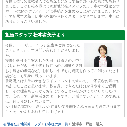
今回初めての住宅購入で右も左も分からず当初は不安な気持ちもあり
ました。しかし松本様はじめ新地開発スタッフの方丁寧かつ迅速なサ
ポートのおかげでスムーズに手続きを進めることができました。おか
げで新居での新しい生活を気持ち良くスタートできています。本当に
ありがとうございました。
担当スタッフ 松本留美子より
今回、K・T様は、チラシ広告をご覧になった
ことがきっかけでお問い合わせくださいまし
た。
実際に物件をご案内した翌日には購入のお申し
出をいただき、その後も銀行へのご相談や各種
お手続きの準備など、お忙しい中でもお時間を作ってご対応くださる
姿がとても印象に残っています。
住宅購入は人生の大きなライフイベントですので、ご不安なお気持ち
もあったことと思います。私自身、できるだけ分かりやすくご説明
し、その理由もしっかりお伝えすることを心がけてまいりましたの
で、安心して、新生活をスタートできたと感じていただけたのであれ
ば、何より嬉しく思います。
K・T様ご家族が、新しいお住まいで笑顔あふれる毎日を過ごされます
ことを、心よりお祈り申し上げます。
有限会社新地開発トップ
>
お客様の声一覧
>
浦添市 戸建 購入