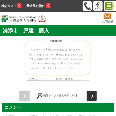
0
0
検討リスト
最近見た物件
お問合せ
浦添市 戸建 購入
前
次
画像タップで拡大表示【
1
/1】
コメント