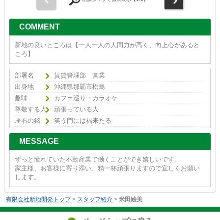
COMMENT
新地の良いところは【一人一人の人間力が高く、向上心があると
ころ】
部署名
賃貸管理部 営業
出身地
沖縄県那覇市松島
趣味
カフェ巡り・カラオケ
尊敬する人
頑張っている人
座右の銘
笑う門には福来たる
MESSAGE
ずっと憧れていた不動産業で働くことができ嬉しいです。
家主様、お客様に寄り添い、精一杯頑張りますので宜しくお願い
します。
有限会社新地開発トップ
>
スタッフ紹介
>
米田絵美