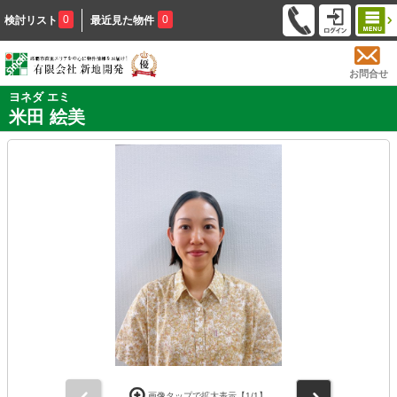
0
0
検討リスト
最近見た物件
お問合せ
ヨネダ エミ
米田 絵美
前
次
画像タップで拡大表示【
1
/1】