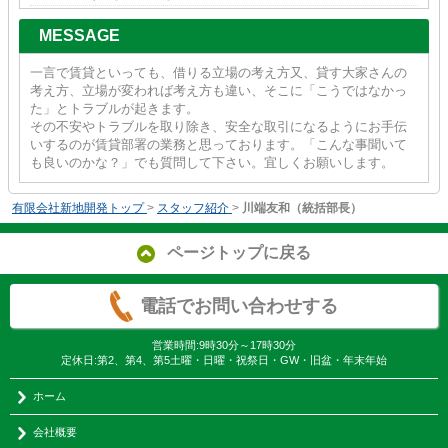
MESSAGE
一言で賃貸といっても、借りる立場の考え方又、貸す大家さんの
考え方、立場が変われば考え方も違い、そこに「こうではなかっ
た」とトラブルが起きます。
その不安やトラブルを取り除き、安全な取引になるようにお手伝
いするのが賃貸部署の業務と思っております。「こんな事聞いて
も良いのかな？」でも質問して下さい。宜しくお願いします。
有限会社新地開発トップ
>
スタッフ紹介
>
川端友和（統括部長）
ページトップに戻る
電話でお問い合わせする
営業時間:9時30分～17時30分
定休日:第2、第4、第5土曜・日曜・祝祭日・GW・旧盆・年末年始
ホーム
会社概要