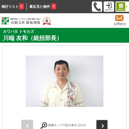
0
0
検討リスト
最近見た物件
お問合せ
カワバタ トモカズ
川端 友和（統括部長）
前
次
画像タップで拡大表示【
1
/1】