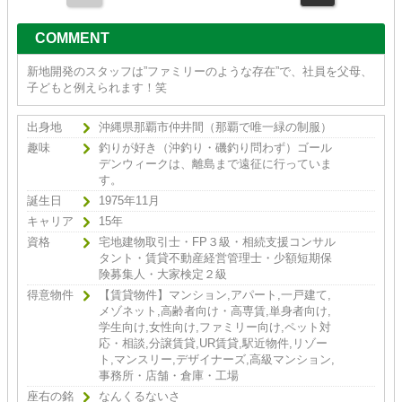
COMMENT
新地開発のスタッフは”ファミリーのような存在”で、社員を父母、
子どもと例えられます！笑
出身地
沖縄県那覇市仲井間（那覇で唯一緑の制服）
趣味
釣りが好き（沖釣り・磯釣り問わず）ゴール
デンウィークは、離島まで遠征に行っていま
す。
誕生日
1975年11月
キャリア
15年
資格
宅地建物取引士・FP３級・相続支援コンサル
タント・賃貸不動産経営管理士・少額短期保
険募集人・大家検定２級
得意物件
【賃貸物件】マンション,アパート,一戸建て,
メゾネット,高齢者向け・高専賃,単身者向け,
学生向け,女性向け,ファミリー向け,ペット対
応・相談,分譲賃貸,UR賃貸,駅近物件,リゾー
ト,マンスリー,デザイナーズ,高級マンション,
事務所・店舗・倉庫・工場
座右の銘
なんくるないさ