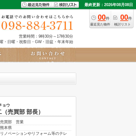
最終更新：2026年08月08日
00
00
件
件
最近見た物件
検討リスト
営業時間：9時30分～17時30分
土曜・日曜・祝祭日・GW・旧盆・年末年始
チョウ
二（売買部 部長）
売買部 営業
熊本県
リノベーションやリフォーム等のテレ