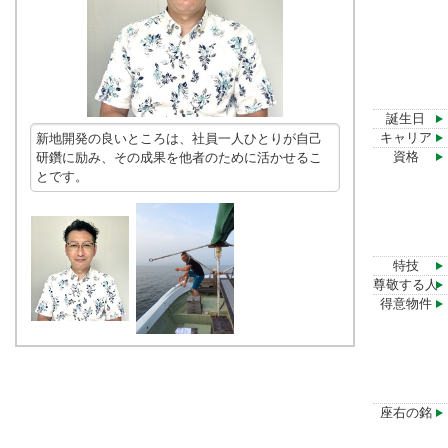
誕生日
キャリア
新地開発の良いところは、社員一人ひとりが自己
資格
研鑽に励み、その成果を他者のために活かせるこ
とです。
特技
尊敬する人
得意物件
座右の銘