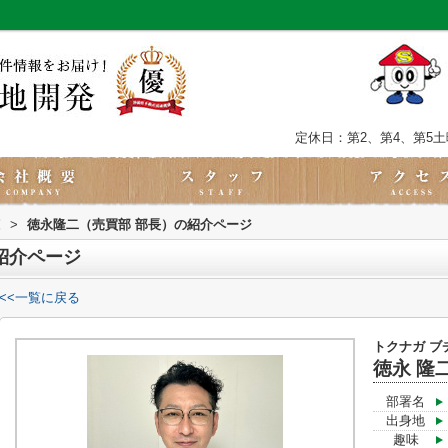
定休日：第2、第4、第5
覧
>
徳永隆二（売買部 部長）の紹介ページ
紹介ページ
<<一覧に戻る
トクナガ ブ
徳永 隆
部署名
出身地
趣味