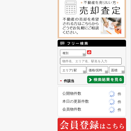
種別
エリア| 駅
価格/賃料
面積
-
件該当
公開物件数
件
本日の更新件数
件
会員物件数
件