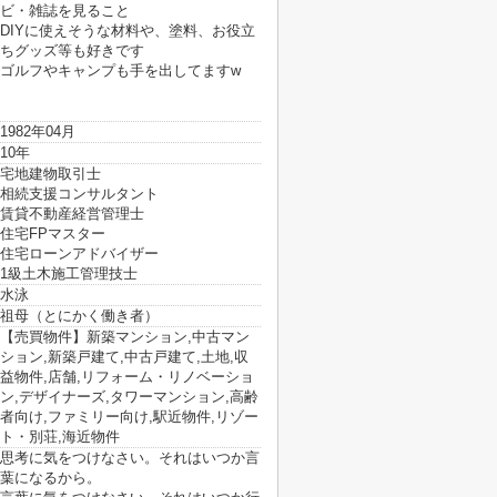
ビ・雑誌を見ること
DIYに使えそうな材料や、塗料、お役立
ちグッズ等も好きです
ゴルフやキャンプも手を出してますw
1982年04月
10年
宅地建物取引士
相続支援コンサルタント
賃貸不動産経営管理士
住宅FPマスター
住宅ローンアドバイザー
1級土木施工管理技士
水泳
祖母（とにかく働き者）
【売買物件】新築マンション,中古マン
ション,新築戸建て,中古戸建て,土地,収
益物件,店舗,リフォーム・リノベーショ
ン,デザイナーズ,タワーマンション,高齢
者向け,ファミリー向け,駅近物件,リゾー
ト・別荘,海近物件
思考に気をつけなさい。それはいつか言
葉になるから。