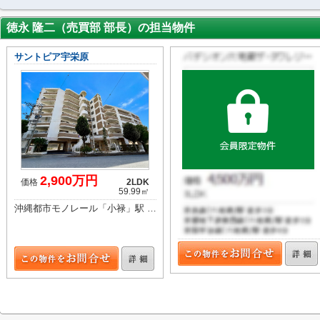
徳永 隆二（売買部 部長）の担当物件
サントピア宇栄原
2,900万円
価格
2LDK
59.99㎡
沖縄都市モノレール「小禄」駅 徒歩18分