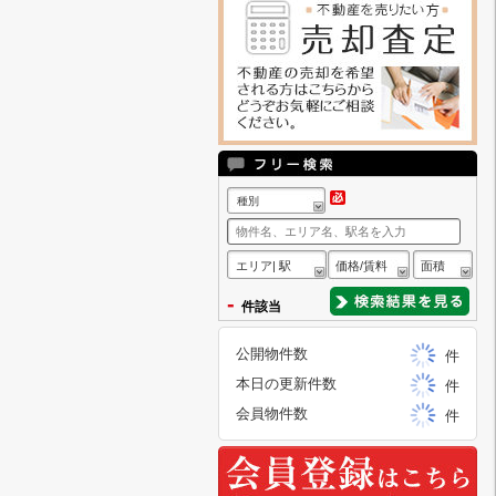
種別
エリア| 駅
価格/賃料
面積
-
件該当
公開物件数
件
本日の更新件数
件
会員物件数
件