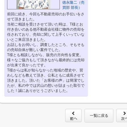
徳永隆二（売
買部 部長）
前回に続き、今回も不動産売却のお手伝いをさ
せて頂きました。
当初ご相談を受けさせて頂いた時は、T様とお
付き合いのある他不動産会社様に物件の売却を
任されており、売却に関して上手くいっていな
いとご来店頂きました。
お話しをお伺いし、調査したところ、そもそも
の売却自体が難しい案件でした。
T様とも相談しながら、販売の方向性を変更。
様々なご協力もして頂きながら最終的には売却
が出来て良かったです。
T様からは私が知らなかった地域の歴史や、習
わしなども教えて頂き、公私ともに成長させて
頂きました。頂いた「お客様の声」は簡潔でし
たが、私の中では沢山の想いが詰まった取引で
した！誠にありがとうございました。
一覧に戻る