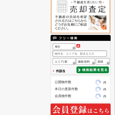
種別
エリア| 駅
価格/賃料
面積
-
件該当
公開物件数
件
本日の更新件数
件
会員物件数
件