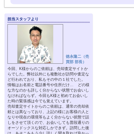
担当スタッフより
徳永隆二（売
買部 部長）
今回、K様からのご依頼は、売却査定サイトか
らでした。弊社以外にも複数社が訪問や査定な
ど行われており、私もその中の１社でした。
情報はお名前と電話番号や住所だけ… どの様
な方なのかも詳しく分からない状態でお会いし
なければならず。今回もK様と初めてお会いし
た時の緊張感は今でも覚えています。
売却査定サイトからのご依頼は、通常の売却依
頼とは異なっており、上記の様にお客様の人と
なりや現在の環境等もよく分からない状態で話
しをさせて頂くので、お会いしても普段通りの
オーソドックスな対応しかできず。訪問した後
は、あそこをもう少し詳しく聞き取れば良かっ