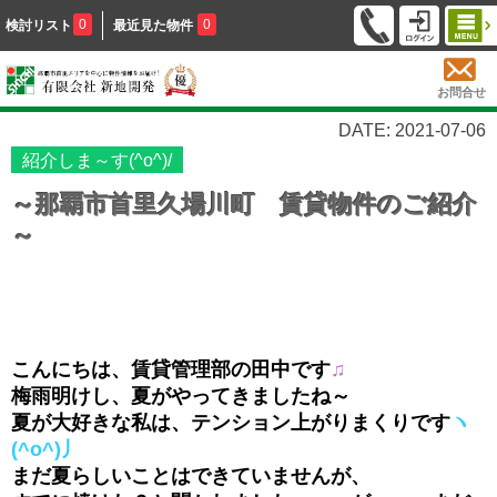
0
0
検討リスト
最近見た物件
お問合せ
DATE: 2021-07-06
紹介しま～す(^o^)/
～那覇市首里久場川町 賃貸物件のご紹介
～
こんにちは、賃貸管理部の田中です
♫
梅雨明けし、夏がやってきましたね～
夏が大好きな私は、テンション上がりまくりです
ヽ
(^o^)丿
まだ夏らしいことはできていませんが、