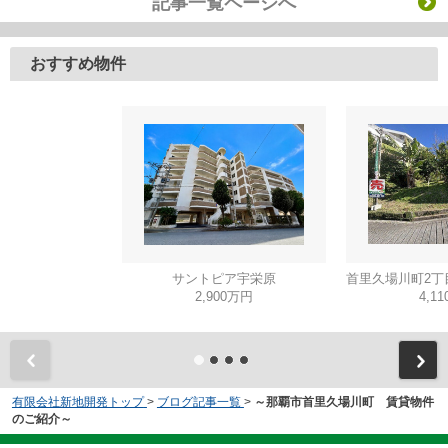
記事一覧ページへ
おすすめ物件
サントピア宇栄原
2,900万円
4,1
有限会社新地開発トップ
>
ブログ記事一覧
>
～那覇市首里久場川町 賃貸物件
のご紹介～