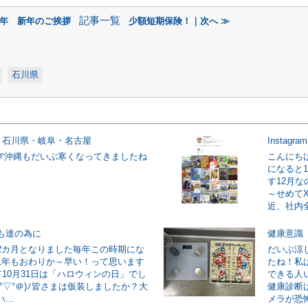
記事一覧
26年 新年のご挨拶
少額短期保険！｜次へ ≫
石川県
N 石川県・岐阜・名古屋
Instagram
➰沖縄もだいぶ寒くなってきましたね
こんにち
になると
す12月
～せめて
近、社内全
も達の為に
健康意識
2カ月となりました毎年この時期にな
だいぶ涼
1年もおわりか～早い！って思います
たね！私
て10月31日は「ハロウィンの日」でし
できる人
°▽°＠)ﾉ皆さまは仮装しましたか？大
健康診断
..
メラが恐怖