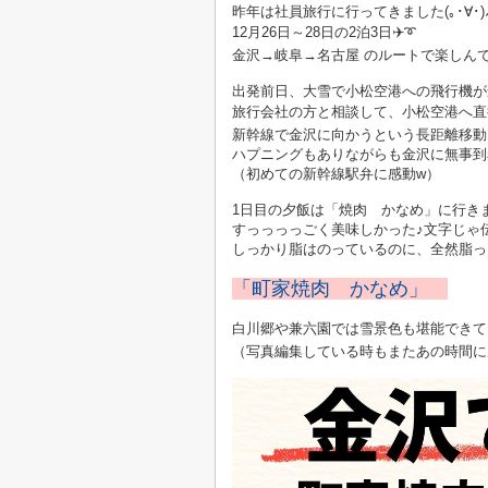
昨年は社員旅行に行ってきました(｡･∀･)
12月26日～28日の2泊3日✈️➰
金沢→岐阜→名古屋 のルートで楽しん
出発前日、大雪で小松空港への飛行機が
旅行会社の方と相談して、小松空港へ直
新幹線で金沢に向かうという長距離移動
ハプニングもありながらも金沢に無事到
（初めての新幹線駅弁に感動w）
1日目の夕飯は「焼肉 かなめ」に行き
すっっっっごく美味しかった♪文字じゃ
しっかり脂はのっているのに、全然脂っ
「町家焼肉 かなめ」
白川郷や兼六園では雪景色も堪能できて、
（写真編集している時もまたあの時間に