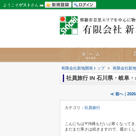
ようこそ
ゲスト
さん
有限会社新地開発トップ
>
有限会社新
社員旅行 IN 石川県・岐阜
≪ 前へ｜20
カテゴリ：
社員旅行
こんにちは➰沖縄もだいぶ寒くなってき
まだまだ寒さは続きますので、暖かくし