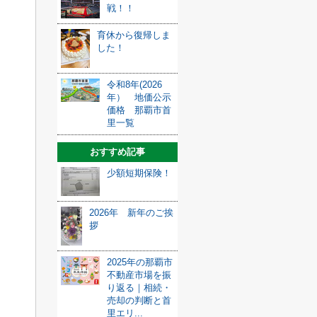
戦！！
育休から復帰しま
した！
令和8年(2026
年） 地価公示
価格 那覇市首
里一覧
おすすめ記事
少額短期保険！
2026年 新年のご挨
拶
2025年の那覇市
不動産市場を振
り返る｜相続・
売却の判断と首
里エリ...