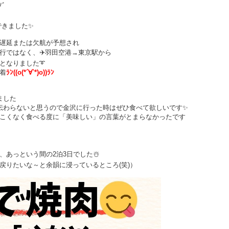
ﾉﾞ
できました✨
遅延または欠航が予想され
行ではなく、✈️羽田空港→東京駅から
となりました➰
着
ﾗﾝ((o(*´∀`*)o))ﾗﾝ
ました
伝わらないと思うので金沢に行った時はぜひ食べて欲しいです✨
こくなく食べる度に「美味しい」の言葉がとまらなかったです
あっという間の2泊3日でした☃️
戻りたいな～と余韻に浸っているところ(笑)）