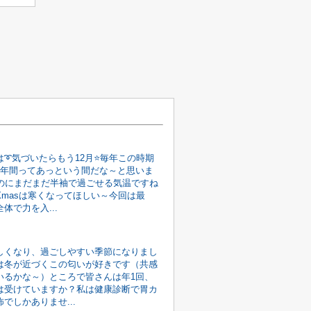
は➰気づいたらもう12月⭐毎年この時期
1年間ってあっという間だな～と思いま
なのにまだまだ半袖で過ごせる気温ですね
Xmasは寒くなってほしい～今回は最
体で力を入...
しくなり、過ごしやすい季節になりまし
は冬が近づくこの匂いが好きです（共感
いるかな～）ところで皆さんは年1回、
は受けていますか？私は健康診断で胃カ
でしかありませ...