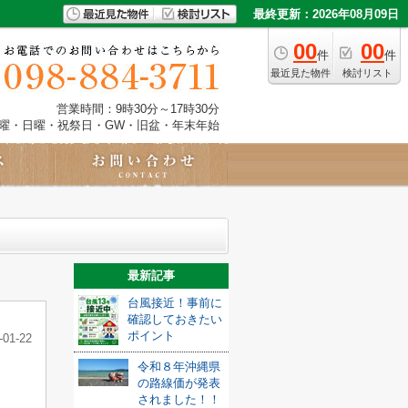
最終更新：2026年08月09日
00
00
件
件
最近見た物件
検討リスト
営業時間：9時30分～17時30分
土曜・日曜・祝祭日・GW・旧盆・年末年始
最新記事
台風接近！事前に
確認しておきたい
ポイント
-01-22
令和８年沖縄県
の路線価が発表
されました！！