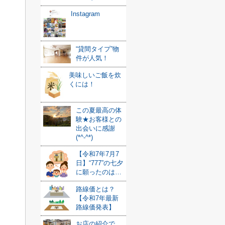
Instagram
“貸間タイプ”物
件が人気！
美味しいご飯を炊
くには！
この夏最高の体
験★お客様との
出会いに感謝
(*^-^*)
【令和7年7月7
日】“777”の七夕
に願ったのは…
路線価とは？
【令和7年最新
路線価発表】
お店の紹介で