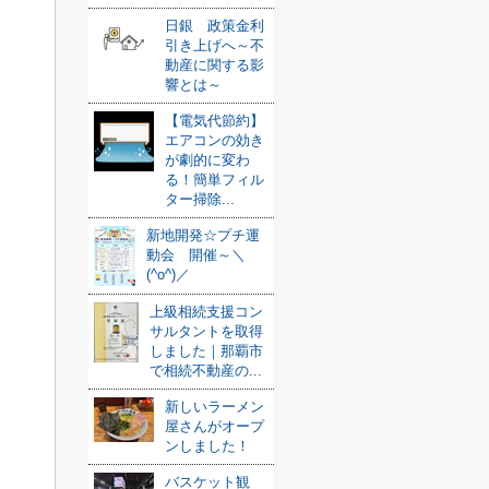
日銀 政策金利
引き上げへ～不
動産に関する影
響とは～
【電気代節約】
エアコンの効き
が劇的に変わ
る！簡単フィル
ター掃除...
新地開発☆プチ運
動会 開催～＼
(^o^)／
上級相続支援コン
サルタントを取得
しました｜那覇市
で相続不動産の...
新しいラーメン
屋さんがオープ
ンしました！
バスケット観