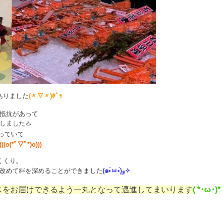
ありました
(〃▽〃)ﾎﾟｯ
抵抗があって
しました♨️
っていて
(((o(*ﾟ▽ﾟ*)o)))
くくり。
改めて絆を深めることができました
(๑•̀ㅂ•́)و✧
スをお届けできるよう一丸となって邁進してまいります
( *･ω･)*