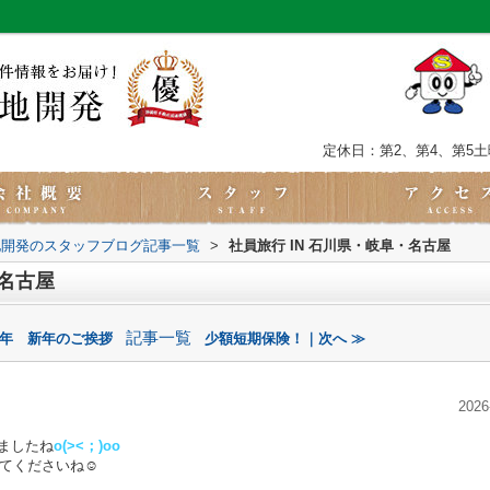
定休日：第2、第4、第5
地開発のスタッフブログ記事一覧
>
社員旅行 IN 石川県・岐阜・名古屋
・名古屋
記事一覧
26年 新年のご挨拶
少額短期保険！｜次へ ≫
2026
ましたね
o(><；)oo
てくださいね☺️