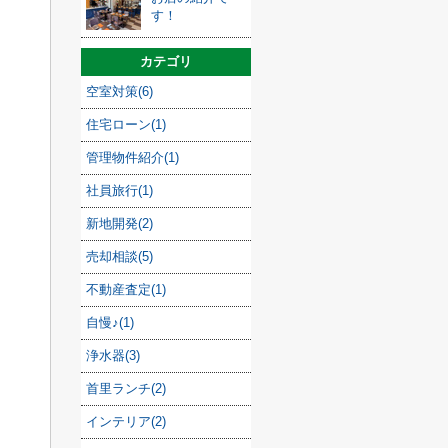
す！
カテゴリ
空室対策(6)
住宅ローン(1)
管理物件紹介(1)
社員旅行(1)
新地開発(2)
売却相談(5)
不動産査定(1)
自慢♪(1)
浄水器(3)
首里ランチ(2)
インテリア(2)