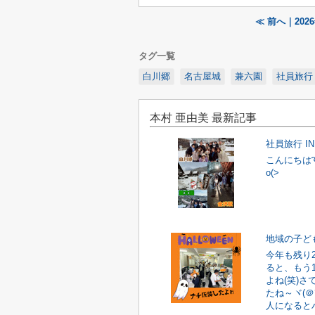
≪ 前へ｜20
タグ一覧
白川郷
名古屋城
兼六園
社員旅行
本村 亜由美 最新記事
社員旅行 I
こんにちは
o(>
地域の子ど
今年も残り
ると、もう
よね(笑)さ
たね～ヾ(＠
人になるとハ.