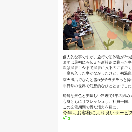
個人的な事ですが、旅行で初体験が2つ
まずは最初にも伝えた新幹線に乗った事
次は温泉！今まで温泉に入るのにすごく
一度も入った事がなかったけど、初温泉
露天風呂でなんと雪❄️がチラチラっと降
非日常の世界で幻想的なひとときでした
綺麗な景色と美味しい料理で1年の締め
心身ともにリフレッシュし、社員一同、
この充電期間で得た活力を糧に、
今年もお客様により良いサービ
ﾍﾟｺ