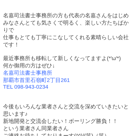
名嘉司法書士事務所の方も代表の名嘉さんをはじめ
みなさんとても気さくで明るく、楽しい方たちばか
りで
仕事もとても丁寧にこなしてくれる素晴らしい会社
です！
最近事務所も移転して新しくなってますよ(*'ω'*)
何か御用の方はぜひ↓
名嘉司法書士事務所
那覇市首里石嶺町2丁目261
TEL 098-943-0234
今後もいろんな業者さんと交流を深めていきたいと
思い
ます♪
新地開発と交流会したい！ボーリング勝負！！
という業者さん
同業者さん
ご連絡お待ちしておりまーす(^^)/(笑)（笑）