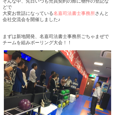
そんな中、先日いつも売買契約の際に物件の登記な
どで
大変お世話になっている
名嘉司法書士事務所
さんと
会社交流会を開催しました♪
まずは
新地開発、名嘉司法書士事務所ごちゃまぜで
チームを組みボーリング大会！！