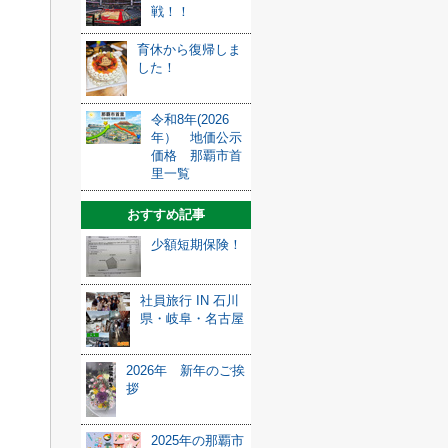
戦！！
育休から復帰しま
した！
令和8年(2026
年） 地価公示
価格 那覇市首
里一覧
おすすめ記事
少額短期保険！
社員旅行 IN 石川
県・岐阜・名古屋
2026年 新年のご挨
拶
2025年の那覇市