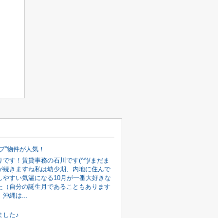
プ”物件が人気！
です！賃貸事務の石川です(^^)/まだま
が続きますね私は幼少期、内地に住んで
しやすい気温になる10月が一番大好きな
た（自分の誕生月であることもあります
沖縄は...
ました♪