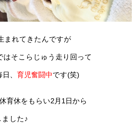
く生まれてきたんですが
今ではそこらじゅう走り回って
毎日、
育児奮闘中
です(笑)
休育休をもらい2月1日から
しました♪