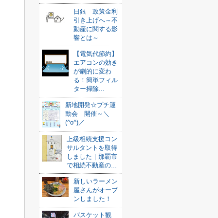
日銀 政策金利
引き上げへ～不
動産に関する影
響とは～
【電気代節約】
エアコンの効き
が劇的に変わ
る！簡単フィル
ター掃除...
新地開発☆プチ運
動会 開催～＼
(^o^)／
上級相続支援コン
サルタントを取得
しました｜那覇市
で相続不動産の...
新しいラーメン
屋さんがオープ
ンしました！
バスケット観