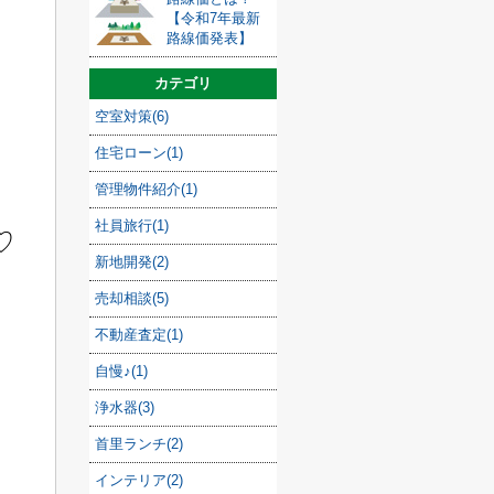
【令和7年最新
路線価発表】
カテゴリ
空室対策(6)
住宅ローン(1)
管理物件紹介(1)
社員旅行(1)
♡
新地開発(2)
売却相談(5)
不動産査定(1)
自慢♪(1)
浄水器(3)
首里ランチ(2)
インテリア(2)