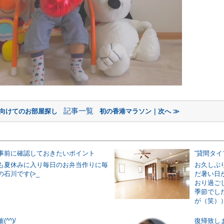
記事一覧
に向けてのお部屋探し
初の香港マラソン｜次へ ≫
事前に確認しておきたいポイント
“貸間タイ
も夏休みに入り毎日のお弁当作りに毎
お久しぶり
石川です(>_
だ暑い日
おり過ご
季節でし
が（笑））
^^)/
復帰致し