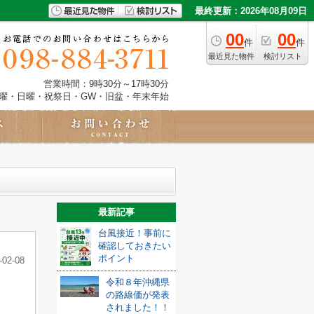
最終更新：2026年08月09日
00
00
件
件
最近見た物件
検討リスト
営業時間：9時30分～17時30分
土曜・日曜・祝祭日・GW・旧盆・年末年始
最新記事
台風接近！事前に
確認しておきたい
ポイント
-02-08
令和８年沖縄県
の路線価が発表
されました！！