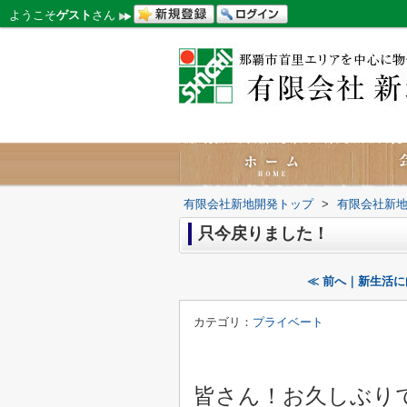
ようこそ
ゲスト
さん
有限会社新地開発トップ
>
有限会社新
只今戻りました！
≪ 前へ｜新生活
カテゴリ：
プライベート
皆さん！お久しぶり