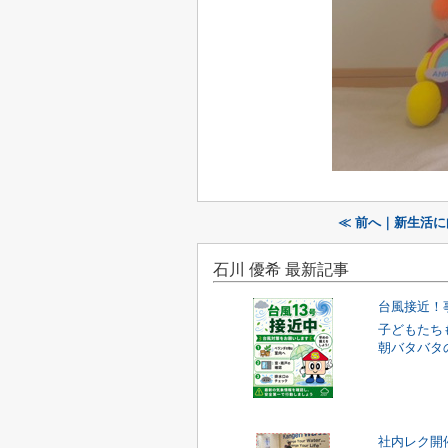
≪ 前へ｜新生活
石川 優希 最新記事
台風接近！
子どもたち
朝バタバタの
社内レク開催(