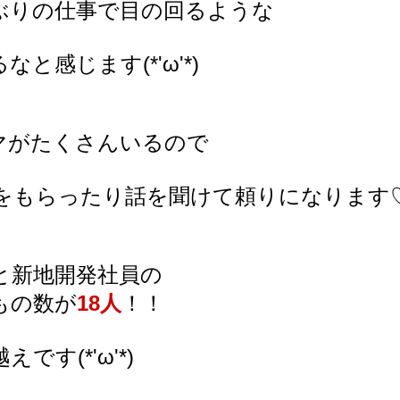
ぶりの仕事で目の回るような
と感じます(*'ω'*)
マがたくさんいるので
をもらったり話を聞けて頼りになります
と新地開発社員の
もの数が
18人
！！
です(*'ω'*)