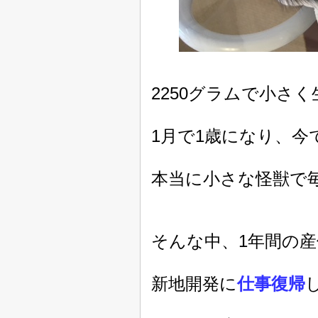
2250グラムで小さ
1月で1歳になり、
本当に小さな怪獣で
そんな中、1年間の産
新地開発に
仕事復帰