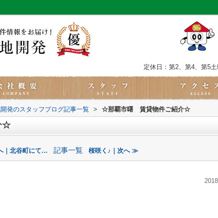
定休日：第2、第4、第5
地開発のスタッフブログ記事一覧
>
☆那覇市曙 賃貸物件ご紹介☆
介☆
記事一覧
前へ｜北谷町にて…
桜咲く♪｜次へ ≫
2018