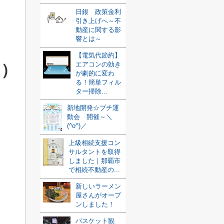
日銀 政策金利
引き上げへ～不
動産に関する影
響とは～
【電気代節約】
エアコンの効き
＊）
が劇的に変わ
る！簡単フィル
ター掃除...
新地開発☆プチ運
動会 開催～＼
(^o^)／
上級相続支援コン
サルタントを取得
しました｜那覇市
で相続不動産の...
新しいラーメン
屋さんがオープ
ンしました！
バスケット観