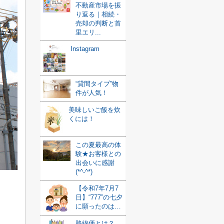
不動産市場を振
り返る｜相続・
売却の判断と首
里エリ...
Instagram
“貸間タイプ”物
件が人気！
美味しいご飯を炊
くには！
この夏最高の体
験★お客様との
出会いに感謝
(*^-^*)
【令和7年7月7
日】“777”の七夕
に願ったのは…
路線価とは？