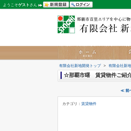
ようこそ
ゲスト
さん
有限会社新地開発トップ
>
有限会社新
☆那覇市曙 賃貸物件ご紹
≪ 
カテゴリ：
賃貸物件