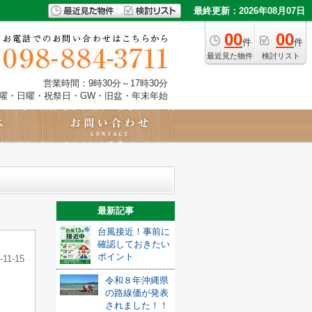
最終更新：2026年08月07日
00
00
件
件
最近見た物件
検討リスト
営業時間：9時30分～17時30分
土曜・日曜・祝祭日・GW・旧盆・年末年始
最新記事
台風接近！事前に
確認しておきたい
ポイント
-11-15
令和８年沖縄県
の路線価が発表
されました！！