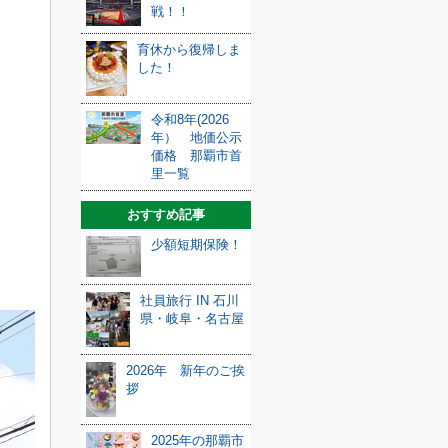
戦！！
育休から復帰しま
した！
令和8年(2026
年） 地価公示
価格 那覇市首
里一覧
おすすめ記事
少額短期保険！
社員旅行 IN 石川
県・岐阜・名古屋
2026年 新年のご挨
拶
2025年の那覇市