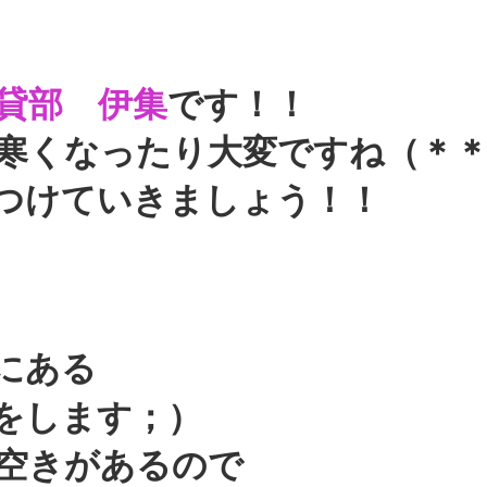
貸部 伊集
です！！
寒くなったり
大変ですね（＊
つけていきましょう！！
にある
をします；）
空きがあるので