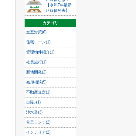
【令和7年最新
路線価発表】
カテゴリ
空室対策(6)
住宅ローン(1)
管理物件紹介(1)
社員旅行(1)
新地開発(2)
売却相談(5)
不動産査定(1)
自慢♪(1)
浄水器(3)
首里ランチ(2)
インテリア(2)