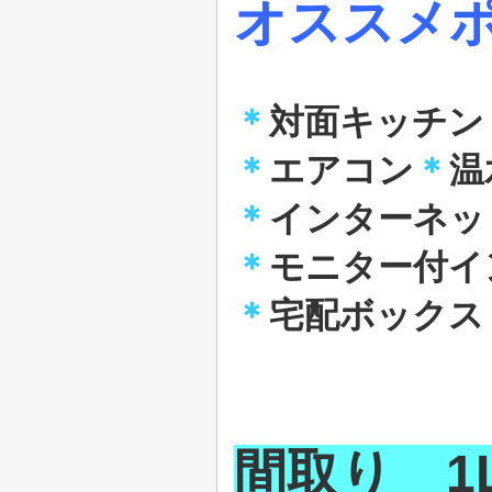
オススメ
＊
対面キッチン
＊
エアコン
＊
温
＊
インターネッ
＊
モニター付イ
＊
宅配ボックス
間取り 1