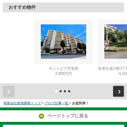
おすすめ物件
サントピア宇栄原
2,900万円
4,1
有限会社新地開発トップ
>
ブログ記事一覧
>
お盆到来！
ページトップに戻る