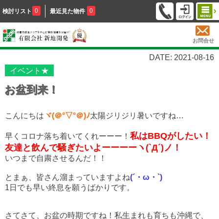
0
0
検討リスト
最近見た物件
お問合せ
DATE: 2021-08-16
イベント★
お盆到来！
こんにちは
ヾ(＠°▽°＠)ﾉ
太陽ジリジリ暑いですね…
私はBBQがしたい！
早くコロナ落ち着いてくれーーー！
友達と飲んで騒ぎたいよーーーーヽ(`Д´)ノ！
いつまで自粛させるんだ！！
とまぁ、皆さん溜まっていますよね
(´・ω・`)
1日でも早い終息を願うばかりです。
さてさて、お盆の時期ですね！私生まれも育ちも沖縄で、