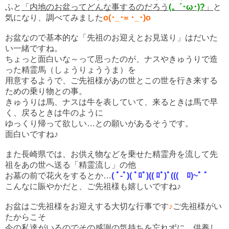
ふと
「内地のお盆ってどんな事するのだろう
(。´･ω･)?
」
と
気になり、調べてみました
o(･_･= ･_･)o
お盆なので基本的な「先祖のお迎えとお見送り」はだいた
い一緒ですね。
ちょっと面白いな～って思ったのが、ナスやきゅうりで造
った精霊馬（しょうりょううま）を
用意するようで、ご先祖様があの世とこの世を行き来する
ための乗り物との事。
きゅうりは馬、ナスは牛を表していて、来るときは馬で早
く、戻るときは牛のように
ゆっくり帰って欲しい…との願いがあるそうです。
面白いですね♪
また長崎県では、お供え物などを乗せた精霊舟を流して先
祖をあの世へ送る「精霊流し」の他
お墓の前で花火をするとか…
( ﾟ-ﾟ)( ﾟﾛﾟ)(( ﾛﾟ)ﾟ((( ﾛ)~ﾟ ﾟ
こんなに賑やかだと、ご先祖様も嬉しいですね♪
お盆はご先祖様をお迎えする大切な行事です
♪
ご先祖様がい
たからこそ
今の私達がいるのでその感謝の気持ちを忘れずに、供養し