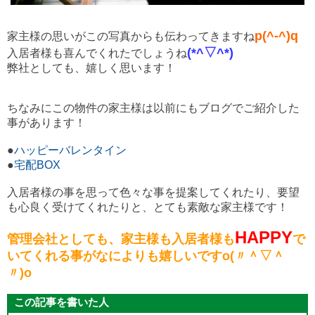
p(^-^)q
家主様の思いがこの写真からも伝わってきますね
(*^▽^*)
入居者様も喜んでくれたでしょうね
弊社としても、嬉しく思います！
ちなみにこの物件の家主様は以前にも
ブログでご紹介した
事があります！
●
ハッピーバレンタイン
●
宅配BOX
入居者様の事を思って色々な事を提案してくれたり、要望
も心良く
受けてくれたりと、とても素敵な家主様です！
HAPPY
管理会社としても、家主様も入居者様も
で
いてくれる事
がなによりも嬉しいですo(〃＾▽＾
〃)o
この記事を書いた人