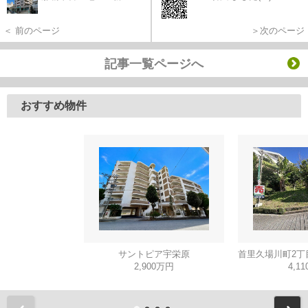
＜ 前のページ
＞次のページ
記事一覧ページへ
おすすめ物件
サントピア宇栄原
2,900万円
4,1