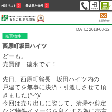
0
0
検討リスト
最近見た物件
お問合せ
DATE: 2018-03-12
売買物件
西原町坂田ハイツ
どーも。
売買部 徳永です！
先日、西原町翁長 坂田ハイツ内の
戸建てを無事に決済・引渡しさせて頂
きました(^-^)/
今回は売り出しに際して、清掃や剪定
など物件イメージを良くする為に売主