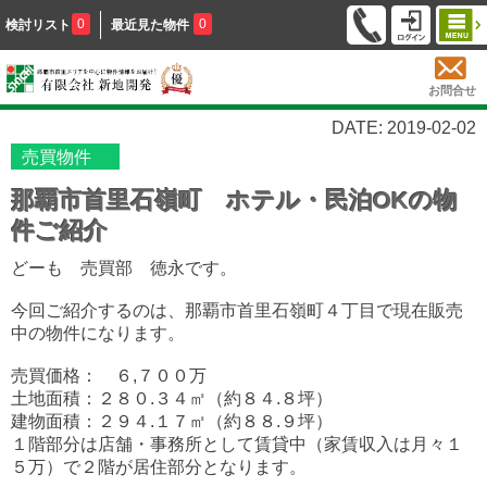
0
0
検討リスト
最近見た物件
お問合せ
DATE: 2019-02-02
売買物件
那覇市首里石嶺町 ホテル・民泊OKの物
件ご紹介
どーも 売買部 徳永です。
今回ご紹介するのは、那覇市首里石嶺町４丁目で現在販売
中の物件になります。
売買価格： ６,７００万
土地面積：２８０.３４㎡（約８４.８坪）
建物面積：２９４.１７㎡（約８８.９坪）
１階部分は店舗・事務所として賃貸中（家賃収入は月々１
５万）で
２階が居住部分となります。