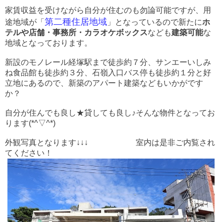
家賃収益を受けながら自分が住むのも勿論可能ですが、用
第二種住居地域
途地域が「
」となっているので新たに
ホ
テルや
店舗・事務所・カラオケボックス
なども
建築可能
な
地域となっております。
新設のモノレール経塚駅まで徒歩約７分、サンエーいしみ
ね食品館も徒歩約３分、石嶺入口バス停も徒歩約１分と好
立地にあるので、新築のアパート建築などもいかがです
か？
自分が住んでも良し★貸しても良し♪そんな物件となってお
ります
(*^▽^*)
外観写真となります↓↓↓ 室内は是非ご内覧され
てください！