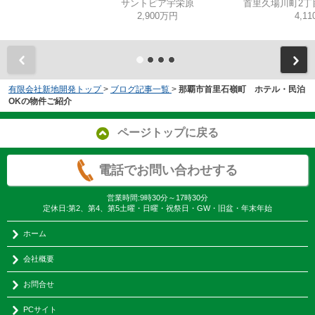
サントピア宇栄原
2,900万円
4,1
有限会社新地開発トップ
>
ブログ記事一覧
>
那覇市首里石嶺町 ホテル・民泊
OKの物件ご紹介
ページトップに戻る
電話でお問い合わせする
営業時間:9時30分～17時30分
定休日:第2、第4、第5土曜・日曜・祝祭日・GW・旧盆・年末年始
ホーム
会社概要
お問合せ
PCサイト