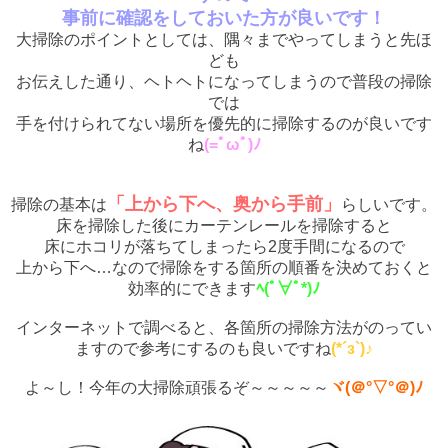
事前に確認をしておいた方が良いです！
大掃除のポイントとしては、隅々までやってしまうと先ほ
ども
お伝えした通り、ヘトヘトになってしまうので普段の掃除
では
手を付けられてない場所を優先的に掃除するのが良いです
ね
(=ﾟωﾟ)ﾉ
「上から下へ、奥から手前」
掃除の基本は
らしいです。
床を掃除した後にカーテンレールを掃除すると
床にホコリが落ちてしまったら2度手間になるので
上から下へ…なので掃除をする箇所の順番を決めておくと
効率的にできます
ﾍ(ﾟ∀ﾟ*)ﾉ
インターネットで調べると、各箇所の掃除方法がのってい
ますので
参考にするのも良いですね
(*´з`)♪
よ～し！今年の大掃除頑張るぞ～～～～～
ヾ(＠°▽°＠)ﾉ