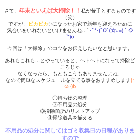
年末といえば大掃除！！
さて、
私が苦手とするものです
（笑）
ですが、
ピカピカ
✨になったお家で新年を迎えるために
気合いをいれないといけませんね…ﾟ
･ﾟ*･(ﾟOﾟ(☆○=(｀◇
´*)o
今回は「大掃除」のコツをお伝えしたいなと思います。
あれもこれも…とやっていると、ヘトヘトになって掃除ど
ころじゃ
なくなったら、もともこうもありませんよね。
なので簡単なスケジュールを立てる事をおすすめします
(･
ω･)b
①持ち物の整理
②不用品の処分
③掃除箇所のリストアップ
④掃除道具を揃える
不用品の処分に関してはゴミ収集日の日程がありま
すので