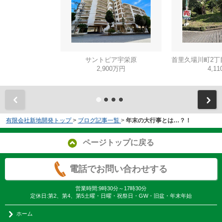
サントピア宇栄原
2,900万円
4,1
有限会社新地開発トップ
>
ブログ記事一覧
>
年末の大行事とは…？！
ページトップに戻る
電話でお問い合わせする
営業時間:9時30分～17時30分
定休日:第2、第4、第5土曜・日曜・祝祭日・GW・旧盆・年末年始
ホーム