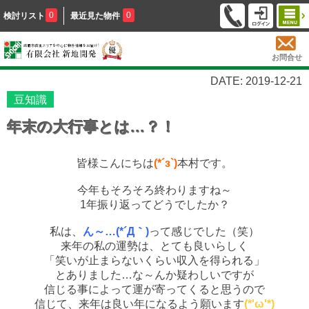
0
0
検討リスト
最近見た物件
お問合せ
DATE: 2019-12-21
豆知識
年末の大行事とは…？！
皆様こんにちは
(*´з`)
本村です。
今年もそろそろ終わりますね～
1年振り返ってどうでしたか？
私は、
ん～…(*´Д｀)
って感じでした（笑）
来年の私の運勢は、とても良いらしく
「笑いが止まらないくらい収入を得られる」
とありました…な～んか疑わしいですが
信じる事によって運が寄ってくると思うので
信じて、来年は良い年になるよう願います
(*'ω'*)