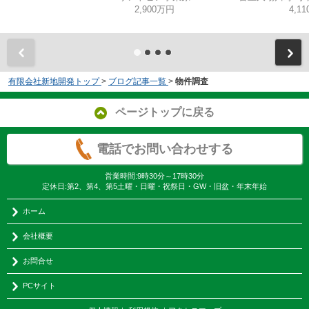
2,900万円
4,1
有限会社新地開発トップ
>
ブログ記事一覧
>
物件調査
ページトップに戻る
電話でお問い合わせする
営業時間:9時30分～17時30分
定休日:第2、第4、第5土曜・日曜・祝祭日・GW・旧盆・年末年始
ホーム
会社概要
お問合せ
PCサイト