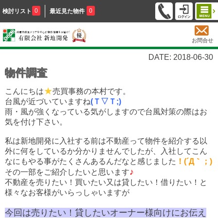
0
0
検討リスト
最近見た物件
お問合せ
DATE: 2018-06-30
物件調査
★
こんにちは
売買事務の本村です。
台風が近づいていますね
(Ｔ▽Ｔ;)
雨・風が強くなっている気がしますので
台風対策の際はお
気を付け下さい。
私は新地開発に入社する前は不動産って物件を紹介する以
外に何をしているか分かりませんでしたが、入社してこん
なにもやる事がたくさんあるんだなと感じました
！(´Д｀；)
♪
その一部をご紹介したいと思います
不動産を売りたい！買いたい又は貸したい！借りたい！と
様々な
お客様がいらっしゃいますが
今回は売りたい！貸したいオーナー様向けにお伝え