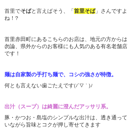
首里で
そば
と言えば
そう、「
首里そば
」さんですよ
ね！?
首里赤田町にあるこちらのお店は、地元の方からは
勿論、県外からのお客様にも
人気のある有名老舗店
です！
麺は自家製の手打ち麺で、コシの強さが特徴。
何とも言えない歯ごたえです
(ﾉ´▽｀)ﾉ
出汁（スープ）は綺麗に澄んだアッサリ系。
豚・かつお・島塩のシンプルな出汁は、透き通って
いながら旨味とコクが押し寄せてきます