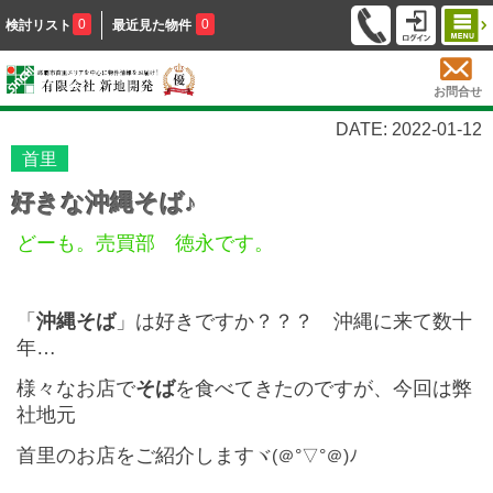
0
0
検討リスト
最近見た物件
お問合せ
DATE: 2022-01-12
首里
好きな沖縄そば♪
どーも。売買部 徳永です。
「
沖縄そば
」は好きですか？？？ 沖縄に来て数十
年…
様々なお店で
そば
を食べてきたのですが、今回は弊
社地元
首里のお店をご紹介します
ヾ(＠°▽°＠)ﾉ