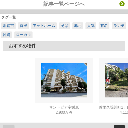
記事一覧ページへ
タグ一覧
那覇市
首里
アットホーム
そば
地元
人気
有名
ランチ
沖縄
ローカル
おすすめ物件
サントピア宇栄原
2,900万円
4,1