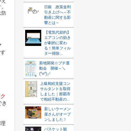
いえ
す。
日銀 政策金利
引き上げへ～不
大防
動産に関する影
響とは～
【電気代節約】
エアコンの効き
が劇的に変わ
マ
る！簡単フィル
です
ター掃除...
新地開発☆プチ運
動会 開催～＼
(^o^)／
上級相続支援コン
サルタントを取得
しました｜那覇市
ック
で相続不動産の...
でき
新しいラーメン
屋さんがオープ
ンしました！
管理
バスケット観