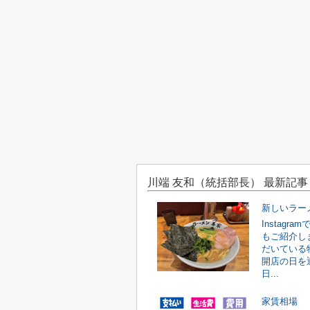
川端 友和（統括部長） 最新記事
新しいラー
Instag
もご紹介しま
だいている
開店の日を迎
日...
家賃相場