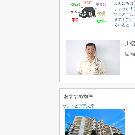
こんにちは(
しょうか！
ウェアーに
ます！(^▽
ていると「家.
川端
新地
おすすめ物件
サントピア宇栄原