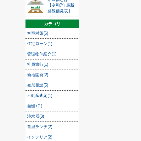
【令和7年最新
路線価発表】
カテゴリ
空室対策(6)
住宅ローン(1)
管理物件紹介(1)
社員旅行(1)
新地開発(2)
売却相談(5)
不動産査定(1)
自慢♪(1)
浄水器(3)
首里ランチ(2)
インテリア(2)