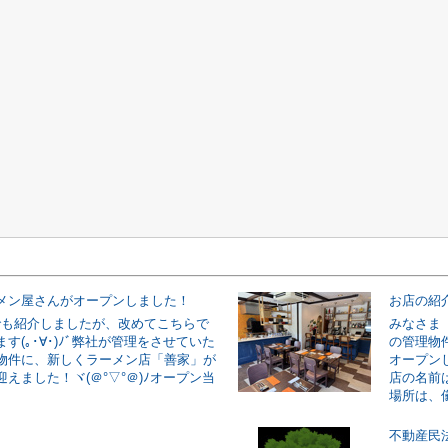
メン屋さんがオープンしました！
お店の紹
ramでも紹介しましたが、改めてこちらで
みなさま 
す(｡･∀･)ﾉﾞ弊社が管理をさせていた
の管理物
物件に、新しくラーメン店「善家」が
オープンし
えました！ヾ(＠°▽°＠)ﾉオープン当
店の名前
場所は、儀
不動産民