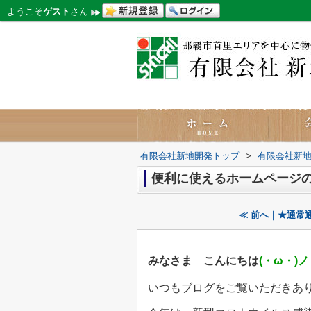
ようこそ
ゲスト
さん
有限会社新地開発トップ
>
有限会社新
便利に使えるホームページ
≪ 前へ｜★通常
みなさま こんにちは
(・ω・)ノ
いつもブログをご覧いただきあ