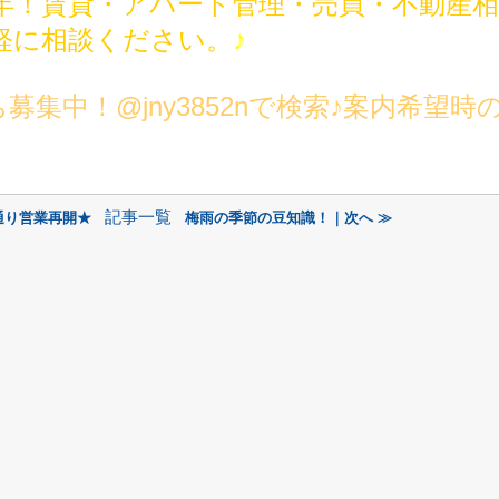
周年！賃貸・アパート管理・売買・不動産
軽に相談ください。
♪
集中！@jny3852nで検索♪案内希望時
記事一覧
通り営業再開★
梅雨の季節の豆知識！｜次へ ≫