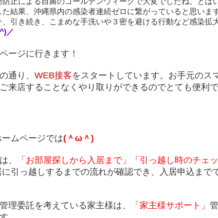
染防止による自粛のゴールデンウィークで大変でしたね。とは
した結果、沖縄県内の感染者連続ゼロに繋がっていると思いま
そ、引き続き、こまめな手洗いや３密を避ける行動など感染拡
O^)／
ページに行きます！
の通り、
WEB接客
をスタートしています。お手元のス
ご来店することなくやり取りができるのでとても便利
ホームページでは
(＾ω＾)
は、
「お部屋探しから入居まで」
「引っ越し時のチェ
居に引っ越しするまでの流れが確認でき、入居申込まで
管理委託を考えている家主様は、
「家主様サポート」
す。