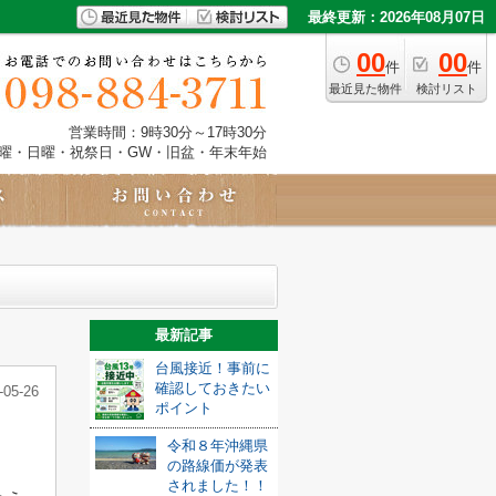
最終更新：2026年08月07日
00
00
件
件
最近見た物件
検討リスト
営業時間：9時30分～17時30分
土曜・日曜・祝祭日・GW・旧盆・年末年始
最新記事
台風接近！事前に
確認しておきたい
-05-26
ポイント
令和８年沖縄県
の路線価が発表
されました！！