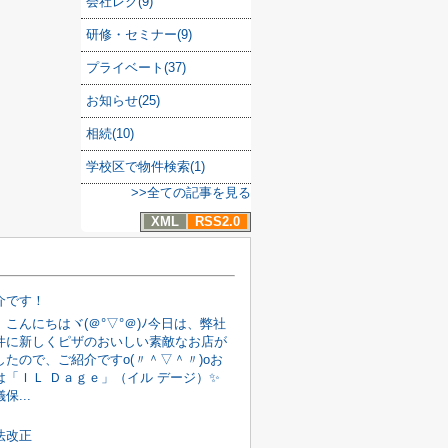
会社レク(9)
研修・セミナー(9)
プライベート(37)
お知らせ(25)
相続(10)
学校区で物件検索(1)
>>全ての記事を見る
XML
RSS2.0
介です！
こんにちはヾ(＠°▽°＠)ﾉ今日は、弊社
件に新しくピザのおいしい素敵なお店が
たので、ご紹介ですo(〃＾▽＾〃)oお
は「ＩＬ Ｄａｇｅ」（イル デージ）✨
保...
法改正