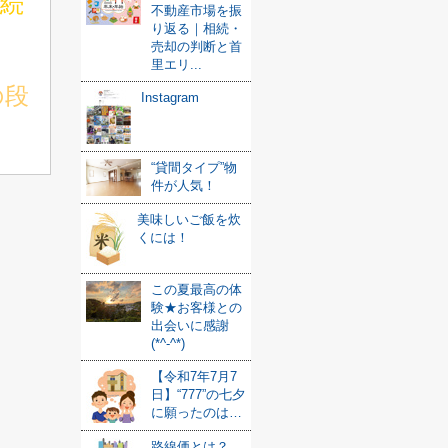
相続
不動産市場を振
り返る｜相続・
売却の判断と首
里エリ...
の段
Instagram
“貸間タイプ”物
件が人気！
美味しいご飯を炊
くには！
この夏最高の体
験★お客様との
出会いに感謝
(*^-^*)
【令和7年7月7
日】“777”の七夕
に願ったのは…
路線価とは？