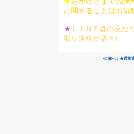
★
おかげさまで32
に関することはお気
★
ＬＩＮＥ@の友だち募
取り連絡が楽々♪
≪ 前へ｜★通常