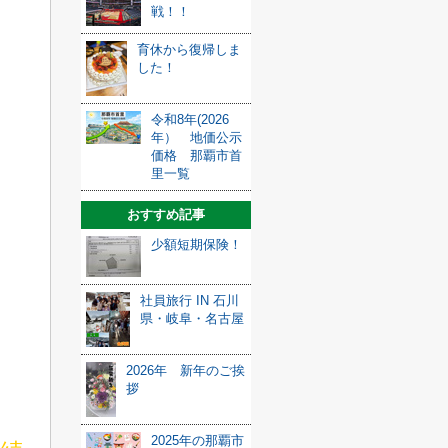
戦！！
不
育休から復帰しま
した！
令和8年(2026
年） 地価公示
価格 那覇市首
里一覧
おすすめ記事
少額短期保険！
社員旅行 IN 石川
県・岐阜・名古屋
ま
2026年 新年のご挨
拶
2025年の那覇市