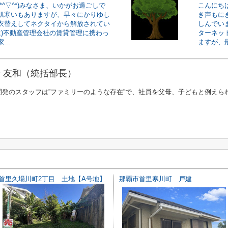
*^▽^*)みなさま、いかがお過ごしで
こんにちは
肌寒いもありますが、早々にかりゆし
き声もに
衣替えしてネクタイから解放されてい
しんでい
^;)不動産管理会社の賃貸管理に携わっ
ターネッ
..
ますが、最
 友和（統括部長）
開発のスタッフは”ファミリーのような存在”で、社員を父母、子どもと例えら
首里久場川町2丁目 土地【A号地】
那覇市首里寒川町 戸建